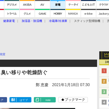
健康家電
加湿器・除湿機
冷蔵庫/冷凍庫
スティック型掃除機
扇風機
オーブン・電子レンジ
スマートハウス
掃除機
家事家電
ke大賞2019】
CES 2020
雑貨
1
。臭い移りや乾燥防ぐ
鄭 恵慶
2021年1月18日 07:30
ブックマーク
ェア
はてブ
note