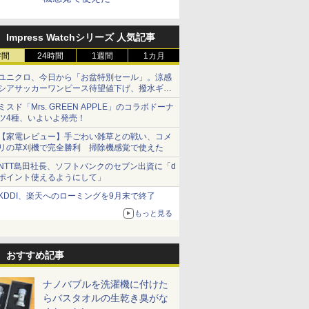
Impress Watchシリーズ 人気記事
時間
24時間
1週間
1カ月
ユニクロ、今日から「お盆特別セール」。涼感
シアサッカーワンピース待望値下げ、撥水ギア
ショーツは1990円に
ミスド「Mrs. GREEN APPLE」のコラボドーナ
ツ4種、いよいよ発売！
【家電レビュー】手ごわい雑草との戦い、コメ
リの草刈機で完全勝利 掃除機感覚で使えた
NTT島田社長、ソフトバンクのセブン出資に「d
ポイント使えるようにして」
KDDI、楽天へのローミングを9月末で終了
もっと見る
おすすめ記事
ナノバブルを洗濯機に付けた
らバスタオルの生乾き臭がな