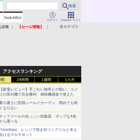
ログイン
Impress サイト
全カテゴリ
洗濯機
【セール情報】
照明器具
美容家電
アクセスランキング
時間
24時間
1週間
1カ月
【家電レビュー】手ごわい雑草との戦い、コメ
リの草刈機で完全勝利 掃除機感覚で使えた
夏の暑さに防熱シールドカーテン 閉めても暗
くならない
ティファールの丸っこい炊飯器 ポップな4色
から選べる
Francfranc、レンジで焼き目つくグリルと米も
炊けるマルチポット