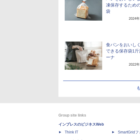
凍保存するため
袋
2024
食パンをおいし
できる保存袋1斤
ーナ
2022
Group site links
インプレスのビジネスWeb
Think IT
SmartGri