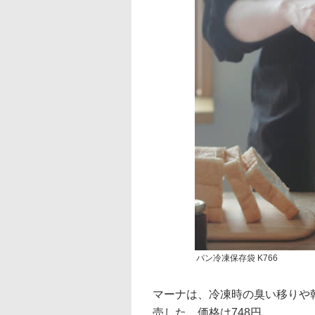
パン冷凍保存袋 K766
マーナは、冷凍時の臭い移りや乾
売した。価格は748円。