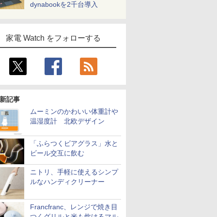
dynabookを2千台導入
家電 Watch をフォローする
新記事
ムーミンのかわいい体重計や
温湿度計 北欧デザイン
「ふらつくビアグラス」水と
ビール交互に飲む
ニトリ、手軽に使えるシンプ
ルなハンディクリーナー
Francfranc、レンジで焼き目
つくグリルと米も炊けるマル