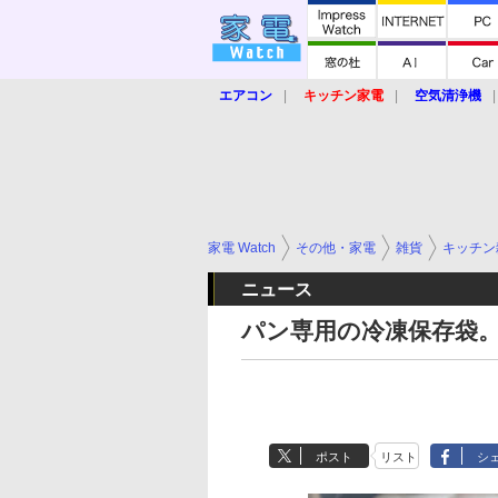
エアコン
キッチン家電
空気清浄機
炊飯器
ロボット掃除機
暖房器具
業界動向
【家電大賞2019】
【e-bi
家電 Watch
その他・家電
雑貨
キッチン
ニュース
パン専用の冷凍保存袋
ポスト
リスト
シ