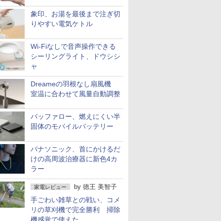
象印、お湯を最後まで注ぎ切
りやすい電気ケトル
Wi-Fiなしで音声操作できる
シーリングライト、ドウシシ
ャ
Dreameの羽根なし扇風機
室温に合わせて風量自動調整
バッファロー、燃えにくい半
固体のモバイルバッテリー
パナソニック、首にかけるだ
けの高周波治療器に新色4カ
ラー
by
徳王 美智子
家電レビュー
手ごわい雑草との戦い、コメ
リの草刈機で完全勝利 掃除
機感覚で使えた