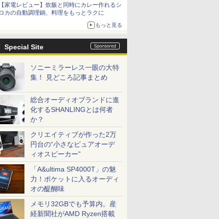
【家電レビュー】炊飯と同時にカレー作れるシ
ロカの自動調理鍋、料理をもっとラクに
もっと見る
Special Site
ソニーミラーレス一眼の大特
集！ 見どころ記事まとめ
総合オーディオブランドに進
化するSHANLINGとは何者
か？
クリエイティブが作った2万
円台の“小さなピュアオーデ
ィオスピーカー”
「A&ultima SP4000T」の魅
力！ポケットに入るオーディ
オの醍醐味
メモリ32GBでも予算内。産
経新聞社がAMD Ryzen搭載