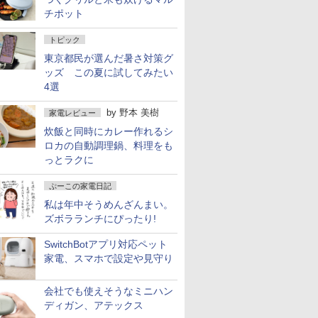
チポット
トピック
東京都民が選んだ暑さ対策グ
ッズ この夏に試してみたい
4選
by
野本 美樹
家電レビュー
炊飯と同時にカレー作れるシ
ロカの自動調理鍋、料理をも
っとラクに
ぷーこの家電日記
私は年中そうめんざんまい。
ズボラランチにぴったり!
SwitchBotアプリ対応ペット
家電、スマホで設定や見守り
会社でも使えそうなミニハン
ディガン、アテックス