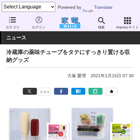
Powered by
Translate
家電 Watch
その他・家電
雑貨
キッチン雑貨
カテゴリ
ログイン
検索
Impressサイト
ニュース
冷蔵庫の薬味チューブをタテにすっきり置ける収
納グッズ
大塚 愛理
2021年1月15日 07:30
リスト