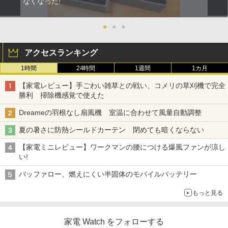
なくなった!
●
●
●
アクセスランキング
1時間
24時間
1週間
1カ月
【家電レビュー】手ごわい雑草との戦い、コメリの草刈機で完全
勝利 掃除機感覚で使えた
Dreameの羽根なし扇風機 室温に合わせて風量自動調整
夏の暑さに防熱シールドカーテン 閉めても暗くならない
【家電ミニレビュー】ワークマンの腰につける爆風ファンが涼し
い!
バッファロー、燃えにくい半固体のモバイルバッテリー
もっと見る
家電 Watch をフォローする