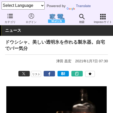
Powered by
Translate
家電 Watch
その他・家電
雑貨
キッチン雑貨
カテゴリ
ログイン
検索
Impressサイト
ニュース
ドウシシャ、美しい透明氷を作れる製氷器。自宅
でバー気分
津田 昌宏
2021年1月7日 07:30
リスト