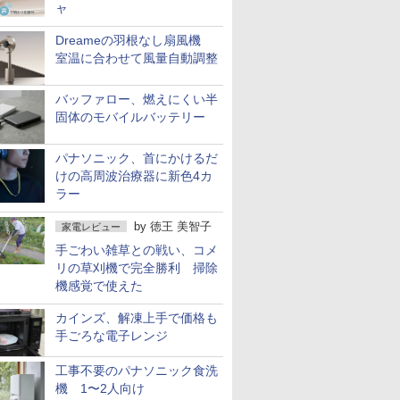
ャ
Dreameの羽根なし扇風機
室温に合わせて風量自動調整
バッファロー、燃えにくい半
固体のモバイルバッテリー
パナソニック、首にかけるだ
けの高周波治療器に新色4カ
ラー
by
徳王 美智子
家電レビュー
手ごわい雑草との戦い、コメ
リの草刈機で完全勝利 掃除
機感覚で使えた
カインズ、解凍上手で価格も
手ごろな電子レンジ
工事不要のパナソニック食洗
機 1〜2人向け