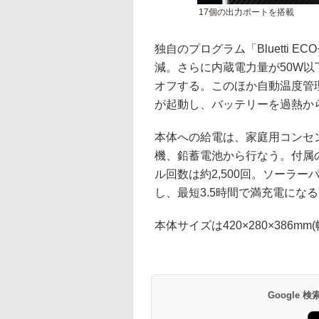
17個の出力ポートを搭載
独自のプログラム「Bluetti 
減。さらに内蔵電力量が50W
オフする。このほか自動温度管
が起動し、バッテリーを過熱か
本体への給電は、家庭用コンセ
機、鉛蓄電池から行なう。付属
ル回数は約2,500回。ソーラー
し、最短3.5時間で満充電にな
本体サイズは420×280×386mm
Google