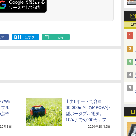
1
ェア
はてブ
note
77Wh
出力8ポートで容量
タブル
60,000mAhのMPOW小
の点検
型ポータブル電源。
10/4まで5,000円オフ
年10月5日
2020年10月2日