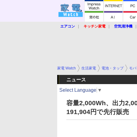
エアコン
キッチン家電
空気清浄機
炊飯器
ロボット掃除機
暖房器具
業界動向
【家電大賞2019】
【e-bi
家電 Watch
生活家電
電池・タップ
モバ
ニュース
Select Language
▼
容量2,000Wh、出力2
191,904円で先行販売