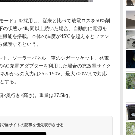
ECOモード」を採用し、従来と比べて放電ロスを50%削
以下の状態が4時間以上続いた場合、自動的に電源を
理機能を搭載。本体の温度が45℃を超えるとファン
ら保護するという。
ント、ソーラーパネル、車のシガーソケット、発電
のAC充電アダプターを利用した場合の充放電サイク
パネルからの入力は35～150V、最大700Wまで対応
るとする。
(幅×奥行き×高さ)。重量は27.5kg。
 検索で当サイトの記事を優先表示させる