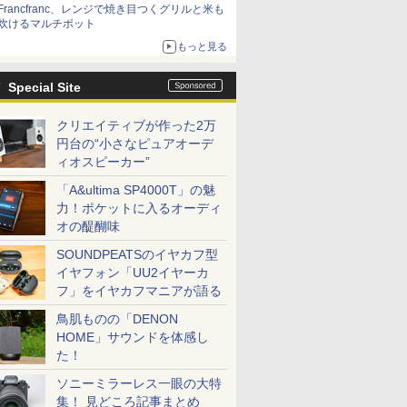
Francfranc、レンジで焼き目つくグリルと米も
炊けるマルチポット
もっと見る
Special Site
クリエイティブが作った2万
円台の“小さなピュアオーデ
ィオスピーカー”
「A&ultima SP4000T」の魅
力！ポケットに入るオーディ
オの醍醐味
SOUNDPEATSのイヤカフ型
イヤフォン「UU2イヤーカ
フ」をイヤカフマニアが語る
鳥肌ものの「DENON
HOME」サウンドを体感し
た！
ソニーミラーレス一眼の大特
集！ 見どころ記事まとめ