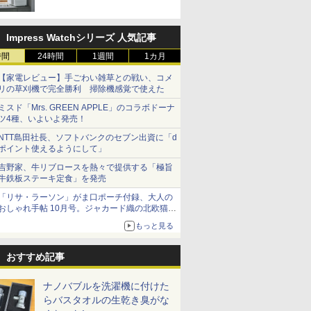
Impress Watchシリーズ 人気記事
時間
24時間
1週間
1カ月
【家電レビュー】手ごわい雑草との戦い、コメ
リの草刈機で完全勝利 掃除機感覚で使えた
ミスド「Mrs. GREEN APPLE」のコラボドーナ
ツ4種、いよいよ発売！
NTT島田社長、ソフトバンクのセブン出資に「d
ポイント使えるようにして」
吉野家、牛リブロースを熱々で提供する「極旨
牛鉄板ステーキ定食」を発売
「リサ・ラーソン」がま口ポーチ付録、大人の
おしゃれ手帖 10月号。ジャカード織の北欧猫デ
ザイン
もっと見る
おすすめ記事
ナノバブルを洗濯機に付けた
らバスタオルの生乾き臭がな