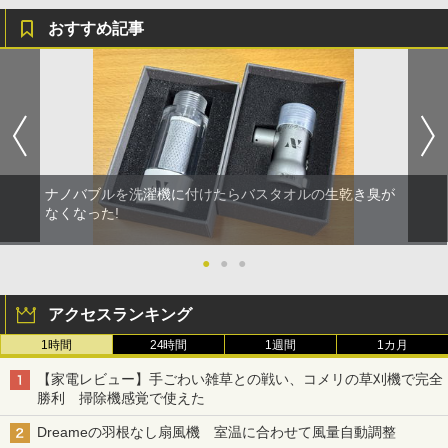
おすすめ記事
ナノバブルを洗濯機に付けたらバスタオルの生乾き臭が
なくなった!
●
●
●
アクセスランキング
1時間
24時間
1週間
1カ月
【家電レビュー】手ごわい雑草との戦い、コメリの草刈機で完全
勝利 掃除機感覚で使えた
Dreameの羽根なし扇風機 室温に合わせて風量自動調整