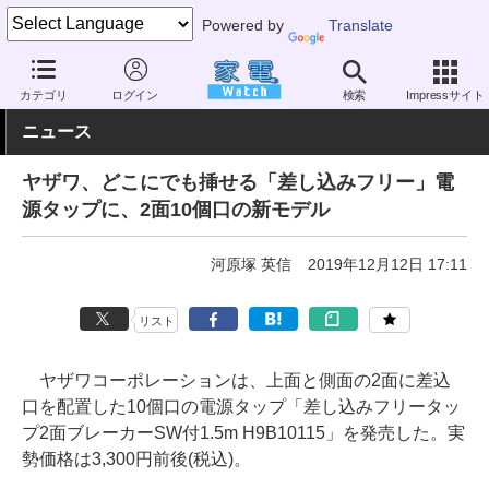
Powered by
Translate
家電 Watch
生活家電
電池・タップ
タップ
カテゴリ
ログイン
検索
Impressサイト
ニュース
ヤザワ、どこにでも挿せる「差し込みフリー」電
源タップに、2面10個口の新モデル
河原塚 英信
2019年12月12日 17:11
リスト
ヤザワコーポレーションは、上面と側面の2面に差込
口を配置した10個口の電源タップ「差し込みフリータッ
プ2面ブレーカーSW付1.5m H9B10115」を発売した。実
勢価格は3,300円前後(税込)。