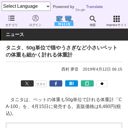
Powered by
Translate
家電 Watch
ヘルスケア
健康家電
体重体組成計
カテゴリ
ログイン
検索
Impressサイト
ニュース
タニタ、50g単位で猫やうさぎなど小さいペット
の体重も細かく計れる体重計
西村 夢音
2019年4月12日 06:15
リスト
タニタは、ペットの体重も50g単位で計れる体重計「C
A-100」を、4月15日に発売する。直販価格は6,480円(税
込)。