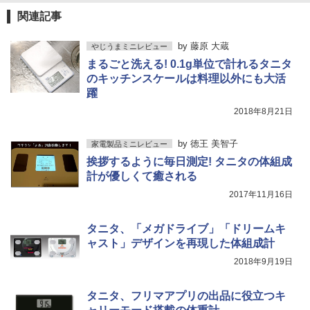
関連記事
by
藤原 大蔵
やじうまミニレビュー
まるごと洗える! 0.1g単位で計れるタニタ
のキッチンスケールは料理以外にも大活
躍
2018年8月21日
by
徳王 美智子
家電製品ミニレビュー
挨拶するように毎日測定! タニタの体組成
計が優しくて癒される
2017年11月16日
タニタ、「メガドライブ」「ドリームキ
ャスト」デザインを再現した体組成計
2018年9月19日
タニタ、フリマアプリの出品に役立つキ