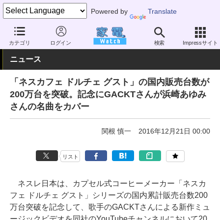
Powered by
Translate
家電 Watch
業界動向
業界動向
企業動向
カテゴリ
ログイン
検索
Impressサイト
ニュース
「ネスカフェ ドルチェ グスト」の国内販売台数が
200万台を突破。記念にGACKTさんが浜崎あゆみ
さんの名曲をカバー
関根 慎一
2016年12月21日 00:00
リスト
ネスレ日本は、カプセル式コーヒーメーカー「ネスカ
フェ ドルチェ グスト」シリーズの国内累計販売台数200
万台突破を記念して、歌手のGACKTさんによる新作ミュ
ージックビデオを同社のYouTubeチャンネルにおいて20