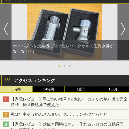
ナノバブルを洗濯機に付けたらバスタオルの生乾き臭が
なくなった!
●
●
●
アクセスランキング
1時間
24時間
1週間
1カ月
【家電レビュー】手ごわい雑草との戦い、コメリの草刈機で完全
勝利 掃除機感覚で使えた
私は年中そうめんざんまい。ズボラランチにぴったり!
【家電レビュー】炊飯と同時にカレー作れるシロカの自動調理