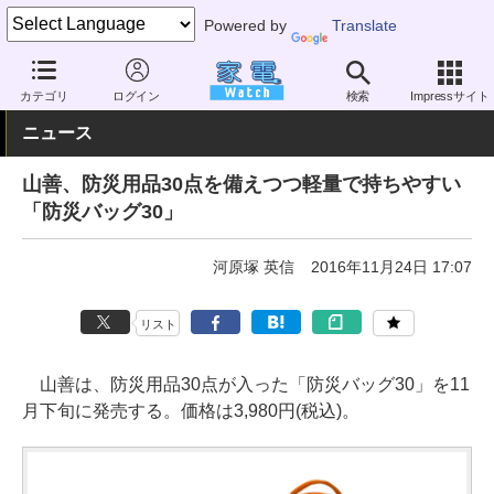
Powered by
Translate
家電 Watch
その他・家電
防犯・防災用品
カテゴリ
ログイン
検索
Impressサイト
ニュース
山善、防災用品30点を備えつつ軽量で持ちやすい
「防災バッグ30」
河原塚 英信
2016年11月24日 17:07
リスト
山善は、防災用品30点が入った「防災バッグ30」を11
月下旬に発売する。価格は3,980円(税込)。