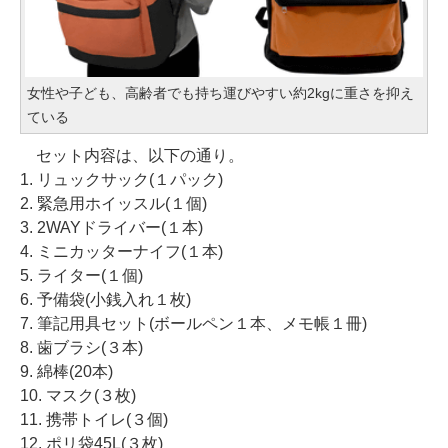
女性や子ども、高齢者でも持ち運びやすい約2kgに重さを抑え
ている
セット内容は、以下の通り。
1. リュックサック(１パック)
2. 緊急用ホイッスル(１個)
3. 2WAYドライバー(１本)
4. ミニカッターナイフ(１本)
5. ライター(１個)
6. 予備袋(小銭入れ１枚)
7. 筆記用具セット(ボールペン１本、メモ帳１冊)
8. 歯ブラシ(３本)
9. 綿棒(20本)
10. マスク(３枚)
11. 携帯トイレ(３個)
12. ポリ袋45L(３枚)