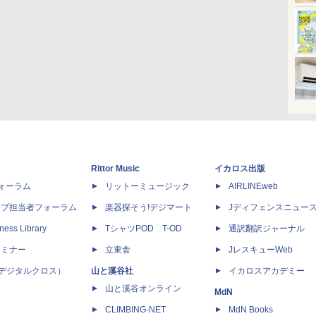
Rittor Music
イカロス出版
dフォーラム
リットーミュージック
AIRLINEweb
ップ担当者フォーラム
楽器探そう!デジマート
Jディフェンスニュー
ness Library
TシャツPOD T-OD
通訳翻訳ジャーナル
セミナー
立東舎
JレスキューWeb
 X（デジタルクロス）
山と溪谷社
イカロスアカデミー
山と溪谷オンライン
MdN
CLIMBING-NET
MdN Books