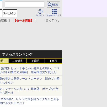
ログイン
Impress サイト
全カテゴリ
洗濯機
【セール情報】
照明器具
美容家電
アクセスランキング
時間
24時間
1週間
1カ月
【家電レビュー】手ごわい雑草との戦い、コメ
リの草刈機で完全勝利 掃除機感覚で使えた
夏の暑さに防熱シールドカーテン 閉めても暗
くならない
ティファールの丸っこい炊飯器 ポップな4色
から選べる
Francfranc、レンジで焼き目つくグリルと米も
炊けるマルチポット