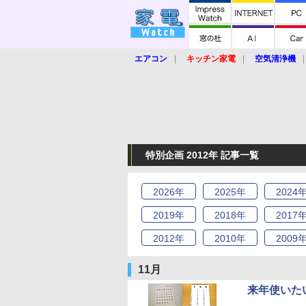
エアコン
キッチン家電
空気清浄機
炊飯器
ロボット掃除機
暖房器具
業界動向
【家電大賞2019】
【e-bi
特別企画 2012年 記事一覧
2026
年
2025
年
2024
2019
年
2018
年
2017
2012
年
2010
年
2009
11月
来年使いたい