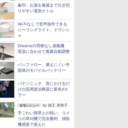
象印、お湯を最後まで注ぎ切
りやすい電気ケトル
Wi-Fiなしで音声操作できる
シーリングライト、ドウシシ
ャ
Dreameの羽根なし扇風機
室温に合わせて風量自動調整
バッファロー、燃えにくい半
固体のモバイルバッテリー
パナソニック、首にかけるだ
けの高周波治療器に新色4カ
ラー
by
徳王 美智子
家電レビュー
手ごわい雑草との戦い、コメ
リの草刈機で完全勝利 掃除
機感覚で使えた