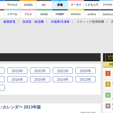
健康家電
加湿器・除湿機
冷蔵庫/冷凍庫
スティック型掃除機
扇風機
オーブン・電子レンジ
スマートハウス
掃除機
家事家電
ke大賞2019】
CES 2020
1
年
2023
年
2022
年
2021
年
2020
年
年
2016
年
2015
年
2014
年
2013
年
年
カレンダー 2013年版