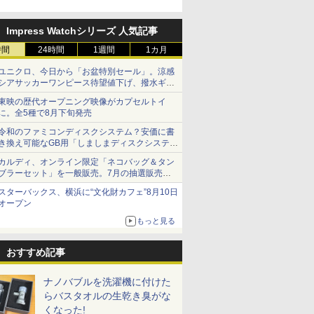
Impress Watchシリーズ 人気記事
時間
24時間
1週間
1カ月
ユニクロ、今日から「お盆特別セール」。涼感
シアサッカーワンピース待望値下げ、撥水ギア
ショーツは1990円に
東映の歴代オープニング映像がカプセルトイ
に。全5種で8月下旬発売
令和のファミコンディスクシステム？安価に書
き換え可能なGB用「しましまディスクシステ
ム」
カルディ、オンライン限定「ネコバッグ＆タン
ブラーセット」を一般販売。7月の抽選販売の
当選無効分
スターバックス、横浜に“文化財カフェ”8月10日
オープン
もっと見る
おすすめ記事
ナノバブルを洗濯機に付けた
らバスタオルの生乾き臭がな
くなった!