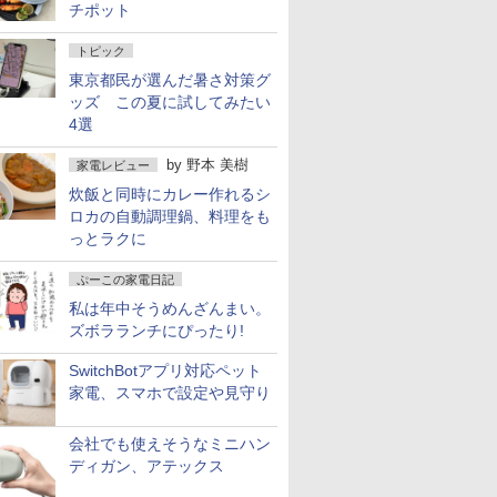
チポット
トピック
東京都民が選んだ暑さ対策グ
ッズ この夏に試してみたい
4選
by
野本 美樹
家電レビュー
炊飯と同時にカレー作れるシ
ロカの自動調理鍋、料理をも
っとラクに
ぷーこの家電日記
私は年中そうめんざんまい。
ズボラランチにぴったり!
SwitchBotアプリ対応ペット
家電、スマホで設定や見守り
会社でも使えそうなミニハン
ディガン、アテックス