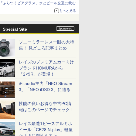
「ふらつくビアグラス」水とビール交互に飲む
もっと見る
Special Site
ソニーミラーレス一眼の大特
集！ 見どころ記事まとめ
レイズのプレミアムカー向け
ブランドHOMURAから
「2×9R」が登場！
iFi audio主力「NEO Stream
3」「NEO iDSD 3」に迫る
性能の良いお得な中古PC情
報はこのページでチェック！
レイズ鍛造1ピースアルミホ
イール「CE28 N-plus」軽量
なままに剛性を向上