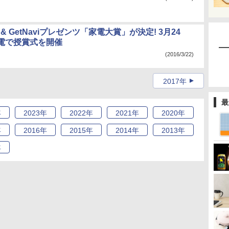
h & GetNaviプレゼンツ「家電大賞」が決定! 3月24
電で授賞式を開催
(2016/3/22)
2017年
最
年
2023
年
2022
年
2021
年
2020
年
年
2016
年
2015
年
2014
年
2013
年
年