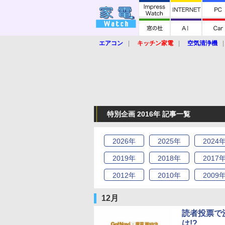
エアコン
キッチン家電
空気清浄機
炊飯器
ロボット掃除機
暖房器具
業界動向
【家電大賞2019】
【e-bi
特別企画 2016年 記事一覧
2026
年
2025
年
2024
2019
年
2018
年
2017
2012
年
2010
年
2009
12月
読者投票で決
は!?