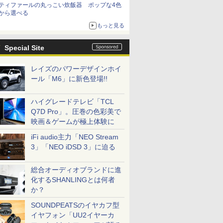
ティファールの丸っこい炊飯器 ポップな4色
から選べる
もっと見る
Special Site
レイズのパワーデザインホイ
ール「M6」に新色登場!!
ハイグレードテレビ「TCL
Q7D Pro」。圧巻の色彩美で
映画＆ゲームが極上体験に
iFi audio主力「NEO Stream
3」「NEO iDSD 3」に迫る
総合オーディオブランドに進
化するSHANLINGとは何者
か？
SOUNDPEATSのイヤカフ型
イヤフォン「UU2イヤーカ