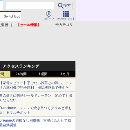
ログイン
Impress サイト
全カテゴリ
洗濯機
【セール情報】
照明器具
美容家電
アクセスランキング
時間
24時間
1週間
1カ月
【家電レビュー】手ごわい雑草との戦い、コメ
リの草刈機で完全勝利 掃除機感覚で使えた
夏の暑さに防熱シールドカーテン 閉めても暗
くならない
Francfranc、レンジで焼き目つくグリルと米も
炊けるマルチポット
Dreameの羽根なし扇風機 室温に合わせて風
量自動調整