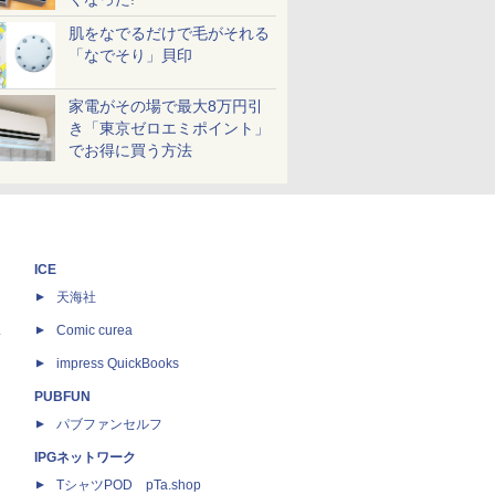
肌をなでるだけで毛がそれる
「なでそり」貝印
家電がその場で最大8万円引
き「東京ゼロエミポイント」
でお得に買う方法
ICE
天海社
ス
Comic curea
impress QuickBooks
PUBFUN
パブファンセルフ
IPGネットワーク
TシャツPOD pTa.shop