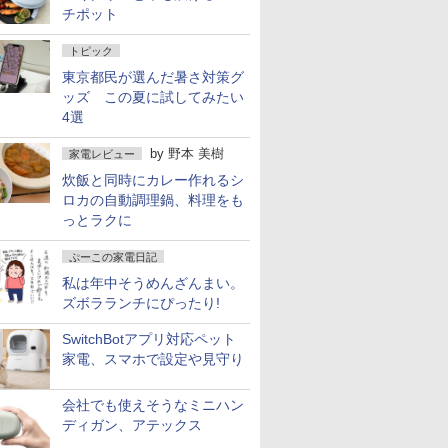
チポット
トピック
東京都民が選んだ暑さ対策グ
ッズ この夏に試してみたい
4選
by
野本 美樹
家電レビュー
炊飯と同時にカレー作れるシ
ロカの自動調理鍋、料理をも
っとラクに
ぷーこの家電日記
私は年中そうめんざんまい。
ズボラランチにぴったり!
SwitchBotアプリ対応ペット
家電、スマホで設定や見守り
会社でも使えそうなミニハン
ディガン、アテックス