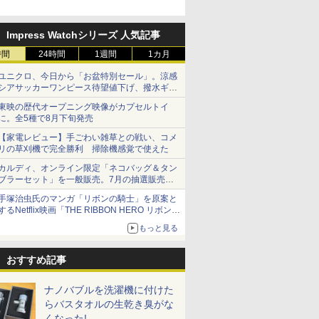
Impress Watchシリーズ 人気記事
時間
24時間
1週間
1カ月
ユニクロ、今日から「お盆特別セール」。涼感
シアサッカーワンピース待望値下げ、撥水ギア
ショーツは1990円に
東映の歴代オープニング映像がカプセルトイ
に。全5種で8月下旬発売
【家電レビュー】手ごわい雑草との戦い、コメ
リの草刈機で完全勝利 掃除機感覚で使えた
カルディ、オンライン限定「ネコバッグ＆タン
ブラーセット」を一般販売。7月の抽選販売の
当選無効分
手塚治虫氏のマンガ「リボンの騎士」を原案と
するNetflix映画「THE RIBBON HERO リボンヒ
ーロー」本日配信開始
もっと見る
おすすめ記事
ナノバブルを洗濯機に付けた
らバスタオルの生乾き臭がな
くなった!