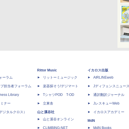
Rittor Music
イカロス出版
dフォーラム
リットーミュージック
AIRLINEweb
ップ担当者フォーラム
楽器探そう!デジマート
Jディフェンスニュー
ness Library
TシャツPOD T-OD
通訳翻訳ジャーナル
セミナー
立東舎
JレスキューWeb
 X（デジタルクロス）
山と溪谷社
イカロスアカデミー
山と溪谷オンライン
MdN
CLIMBING-NET
MdN Books