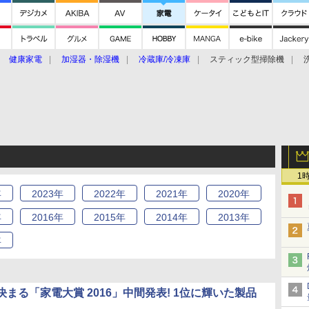
健康家電
加湿器・除湿機
冷蔵庫/冷凍庫
スティック型掃除機
扇風機
オーブン・電子レンジ
スマートハウス
掃除機
家事家電
ke大賞2019】
CES 2020
1
年
2023
年
2022
年
2021
年
2020
年
年
2016
年
2015
年
2014
年
2013
年
年
まる「家電大賞 2016」中間発表! 1位に輝いた製品