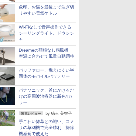
象印、お湯を最後まで注ぎ切
りやすい電気ケトル
Wi-Fiなしで音声操作できる
シーリングライト、ドウシシ
ャ
Dreameの羽根なし扇風機
室温に合わせて風量自動調整
バッファロー、燃えにくい半
固体のモバイルバッテリー
パナソニック、首にかけるだ
けの高周波治療器に新色4カ
ラー
by
徳王 美智子
家電レビュー
手ごわい雑草との戦い、コメ
リの草刈機で完全勝利 掃除
機感覚で使えた