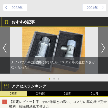
2022年
2024年
おすすめ記事
ナノバブルを洗濯機に付けたらバスタオルの生乾き臭が
なくなった!
●
●
●
アクセスランキング
1時間
24時間
1週間
1カ月
【家電レビュー】手ごわい雑草との戦い、コメリの草刈機で完全
勝利 掃除機感覚で使えた