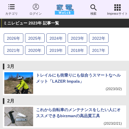
カテゴリ
ログイン
検索
Impressサイト
ミニレビュー 2023年 記事一覧
2026
年
2025
年
2024
年
2023
年
2022
年
2021
年
2020
年
2019
年
2018
年
2017
年
2016
年
2015
年
2014
年
2013
年
2012
年
3月
2011
年
2010
年
2009
年
2008
年
2007
年
トレイルにも街乗りにも似合うスマートなヘル
メット「LAZER Impala」
2006
年
(2023/3/2)
2月
これから自転車のメンテナンスをしたい人にオ
ススメできるbirzmanの高品質工具
(2023/2/21)