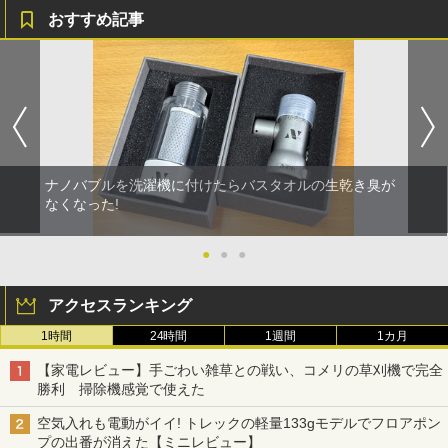
おすすめ記事
ナノバブルを洗濯機に付けたらバスタオルの生乾き臭が
なくなった!
●
●
●
アクセスランキング
1時間
24時間
1週間
1カ月
【家電レビュー】手ごわい雑草との戦い、コメリの草刈機で完全
勝利 掃除機感覚で使えた
空気入れも電動がイイ! トレックの軽量133gモデルでフロアポン
プの出番が消えた【ミニレビュー】