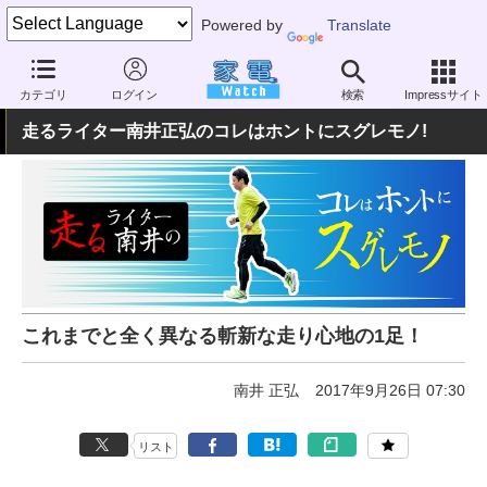
Powered by
Translate
家電 Watch
その他・家電
アウトドア
スポーツ
カテゴリ
ログイン
検索
Impressサイト
走るライター南井正弘のコレはホントにスグレモノ!
これまでと全く異なる斬新な走り心地の1足！
南井 正弘
2017年9月26日 07:30
リスト