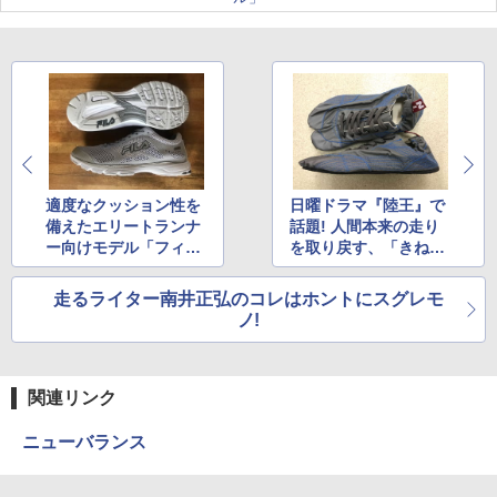
適度なクッション性を
日曜ドラマ『陸王』で
備えたエリートランナ
話題! 人間本来の走り
ー向けモデル「フィラ
を取り戻す、「きねや
ケニアレーサー3」
無敵」
走るライター南井正弘のコレはホントにスグレモ
ノ!
関連リンク
ニューバランス