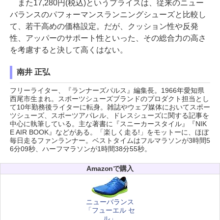
また17,280円(税込)というプライスは、従来のニュー
バランスのパフォーマンスランニングシューズと比較し
て、若干高めの価格設定。だが、クッション性や反発
性、アッパーのサポート性といった、その総合力の高さ
を考慮すると決して高くはない。
南井 正弘
フリーライター、『ランナーズパルス』編集長。1966年愛知県
西尾市生まれ。スポーツシューズブランドのプロダクト担当とし
て10年勤務後ライターに転身。雑誌やウェブ媒体においてスポー
ツシューズ、スポーツアパレル、ドレスシューズに関する記事を
中心に執筆している。主な著書に『スニーカースタイル』『NIK
E AIR BOOK』などがある。「楽しく走る!」をモットーに、ほぼ
毎日走るファンランナー。ベストタイムはフルマラソンが3時間5
6分09秒、ハーフマラソンが1時間38分55秒。
Amazonで購入
ニューバランス
「フューエル セ
ル」