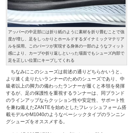
アッパーの中足部には折り紙のように素材を折り畳むことで強
度が増し、足をしっかりとホールドするダイナミックマテリア
ルを採用。このパーツが実現する身体の一部のようなフィット
感により、カーブや折り返しといった場面でもシューズ内部で
足を正しい位置にキープしてくれる
ちなみにこのシューズは前述の通りどちらかいうと、
より速く走りたいランナーのためのシューズであり、中
級者以上の脚力の備わったランナーが履くと本領を発揮
するが、足の保護性を重視するランナーは、同ブランド
のラインアップならクッション性や安定性、サポート性
を兼ね備えたZANTEを始めとしたフレッシュフォーム搭
載モデルやM1040のようなベーシックタイプのランニン
グシューズをオススメする。