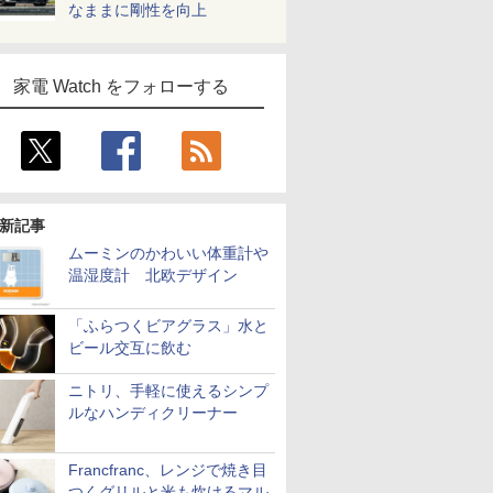
なままに剛性を向上
家電 Watch をフォローする
新記事
ムーミンのかわいい体重計や
温湿度計 北欧デザイン
「ふらつくビアグラス」水と
ビール交互に飲む
ニトリ、手軽に使えるシンプ
ルなハンディクリーナー
Francfranc、レンジで焼き目
つくグリルと米も炊けるマル