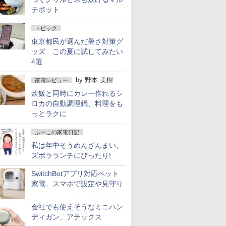
チポット
トピック
東京都民が選んだ暑さ対策グ
ッズ この夏に試してみたい
4選
by
野本 美樹
家電レビュー
炊飯と同時にカレー作れるシ
ロカの自動調理鍋、料理をも
っとラクに
ぷーこの家電日記
私は年中そうめんざんまい。
ズボラランチにぴったり!
SwitchBotアプリ対応ペット
家電、スマホで設定や見守り
会社でも使えそうなミニハン
ディガン、アテックス