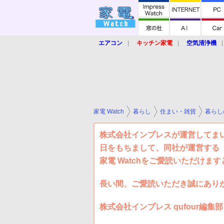
エアコン
キッチン家電
空気清浄機
炊飯器
ロボット掃除機
暖房器具
業界動向
【家電大賞2019】
【e-bi
家電 Watch
暮らし
住まい・雑貨
暮らし
株式会社インプレスが運営してまいり
日をもちまして、同社が運営する「
家電 Watchをご愛読いただけま
長い間、ご愛読いただき誠にあり
株式会社インプレス qufour編集部