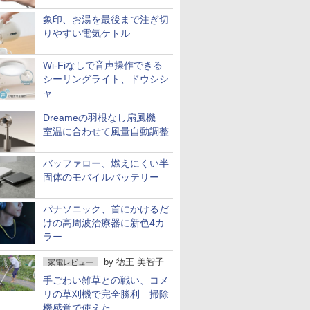
象印、お湯を最後まで注ぎ切
りやすい電気ケトル
Wi-Fiなしで音声操作できる
シーリングライト、ドウシシ
ャ
Dreameの羽根なし扇風機
室温に合わせて風量自動調整
バッファロー、燃えにくい半
固体のモバイルバッテリー
パナソニック、首にかけるだ
けの高周波治療器に新色4カ
ラー
by
徳王 美智子
家電レビュー
手ごわい雑草との戦い、コメ
リの草刈機で完全勝利 掃除
機感覚で使えた