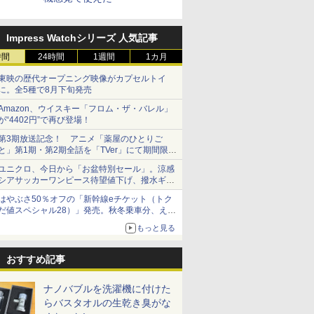
Impress Watchシリーズ 人気記事
時間
24時間
1週間
1カ月
東映の歴代オープニング映像がカプセルトイ
に。全5種で8月下旬発売
Amazon、ウイスキー「フロム・ザ・バレル」
が“4402円”で再び登場！
第3期放送記念！ アニメ「薬屋のひとりご
と」第1期・第2期全話を「TVer」にて期間限定
で順次無料配信開始
ユニクロ、今日から「お盆特別セール」。涼感
シアサッカーワンピース待望値下げ、撥水ギア
ショーツは1990円に
はやぶさ50％オフの「新幹線eチケット（トク
だ値スペシャル28）」発売。秋冬乗車分、えき
ねっと限定
もっと見る
おすすめ記事
ナノバブルを洗濯機に付けた
らバスタオルの生乾き臭がな