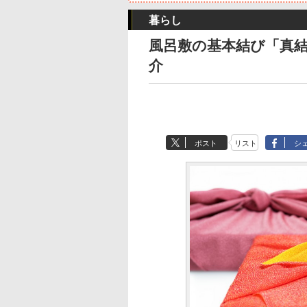
暮らし
風呂敷の基本結び「真
介
ポスト
リスト
シ