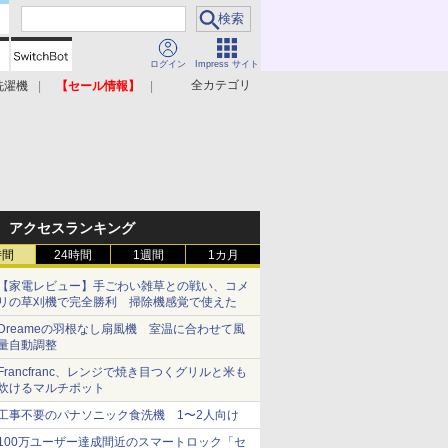
ログイン
Impress サイト
全カテゴリ
洗濯機
【セール情報】
照明器具
美容家電
アクセスランキング
時間
24時間
1週間
1カ月
【家電レビュー】手ごわい雑草との戦い、コメ
リの草刈機で完全勝利 掃除機感覚で使えた
Dreameの羽根なし扇風機 室温に合わせて風
量自動調整
Francfranc、レンジで焼き目つくグリルと米も
炊けるマルチポット
工事不要のパナソニック食洗機 1〜2人向け
100万ユーザー達成間近のスマートロック「セ