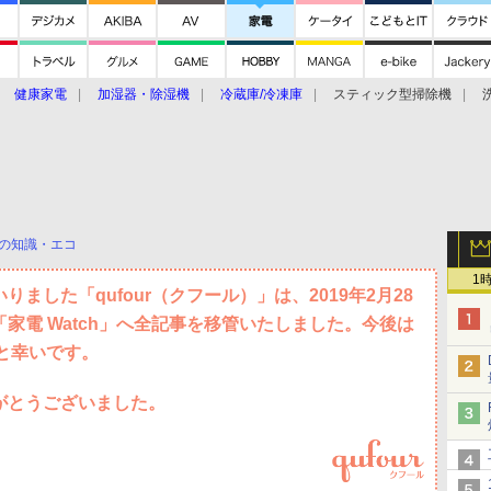
健康家電
加湿器・除湿機
冷蔵庫/冷凍庫
スティック型掃除機
扇風機
オーブン・電子レンジ
スマートハウス
掃除機
家事家電
ke大賞2019】
CES 2020
の知識・エコ
1
ました「qufour（クフール）」は、2019年2月28
家電 Watch」へ全記事を移管いたしました。今後は
すと幸いです。
がとうございました。