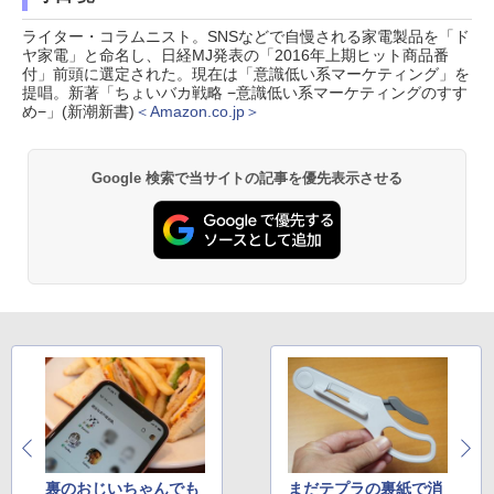
ライター・コラムニスト。SNSなどで自慢される家電製品を「ド
ヤ家電」と命名し、日経MJ発表の「2016年上期ヒット商品番
付」前頭に選定された。現在は「意識低い系マーケティング」を
提唱。新著「ちょいバカ戦略 −意識低い系マーケティングのすす
め−」(新潮新書)
＜Amazon.co.jp＞
Google 検索で当サイトの記事を優先表示させる
裏のおじいちゃんでも
まだテプラの裏紙で消