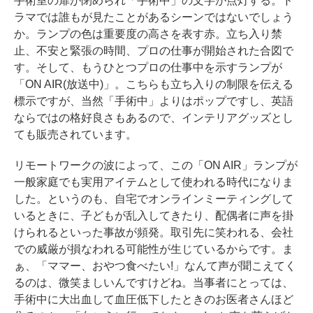
手術室の扉が閉められ「手術中」の文字が点灯する。ド
ラマでは誰もが見たことがあるシーンではないでしょう
か。ランプの色は重要度の高さを表す赤。立ち入り禁
止、不安と緊張の時間、プロの仕事が開始された合図で
す。そして、もうひとつプロの仕事中を示すランプが
「ON AIR(放送中)」。こちらも立ち入りの制限を伝える
標示ですが、当然「手術中」よりはポップですし、英語
ならではの格好良さもあるので、インテリアグッズとし
ても販売されています。
リモートワークの波によって、この「ON AIR」ランプが
一般家庭でも実用アイテムとして使われる時代になりま
した。というのも、自宅でオンラインミーティングして
いるときに、子どもが乱入してきたり、配偶者に声を掛
けられるといった事故が頻発。取引先に笑われる、会社
での威厳が損なわれる可能性が生じているからです。ま
ぁ、「ママー、おやつ食べたい!」なんて声が聞こえてく
るのは、微笑ましいんですけどね。当事者にとっては、
手術中に大出血して血圧低下したときのお医者さんほど