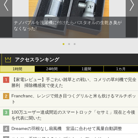
ナノバブルを洗濯機に付けたらバスタオルの生乾き臭が
なくなった!
●
●
●
アクセスランキング
1時間
24時間
1週間
1カ月
【家電レビュー】手ごわい雑草との戦い、コメリの草刈機で完全
勝利 掃除機感覚で使えた
Francfranc、レンジで焼き目つくグリルと米も炊けるマルチポッ
ト
100万ユーザー達成間近のスマートロック「セサミ」現在と今後
を代表に聞いた
Dreameの羽根なし扇風機 室温に合わせて風量自動調整