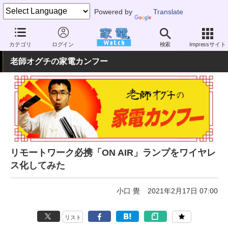
Powered by
Translate
家電 Watch
その他・家電
雑貨
雑貨（一般）
カテゴリ
ログイン
検索
Impressサイト
老師オグチの家電カンフー
リモートワーク必携「ON AIR」ランプをワイヤレ
ス化してみた
小口 覺
2021年2月17日 07:00
リスト