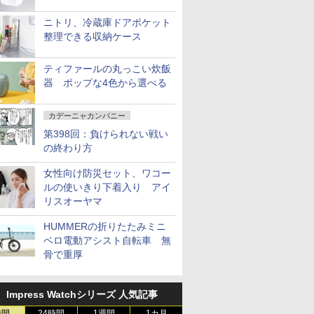
ニトリ、冷蔵庫ドアポケット
整理できる収納ケース
ティファールの丸っこい炊飯
器 ポップな4色から選べる
カデーニャカンパニー
第398回：負けられない戦い
の終わり方
女性向け防災セット、ワコー
ルの使いきり下着入り アイ
リスオーヤマ
HUMMERの折りたたみミニ
ベロ電動アシスト自転車 無
骨で重厚
Impress Watchシリーズ 人気記事
時間
24時間
1週間
1カ月