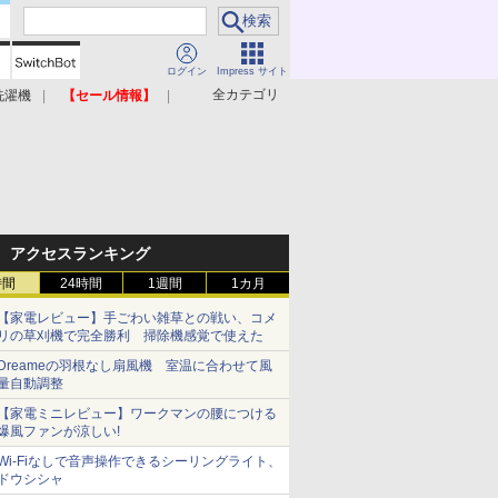
ログイン
Impress サイト
全カテゴリ
洗濯機
【セール情報】
照明器具
美容家電
アクセスランキング
時間
24時間
1週間
1カ月
【家電レビュー】手ごわい雑草との戦い、コメ
リの草刈機で完全勝利 掃除機感覚で使えた
Dreameの羽根なし扇風機 室温に合わせて風
量自動調整
【家電ミニレビュー】ワークマンの腰につける
爆風ファンが涼しい!
Wi-Fiなしで音声操作できるシーリングライト、
ドウシシャ