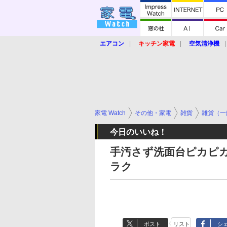
エアコン
キッチン家電
空気清浄機
炊飯器
ロボット掃除機
暖房器具
業界動向
【家電大賞2019】
【e-bi
家電 Watch
その他・家電
雑貨
雑貨（一
今日のいいね！
手汚さず洗面台ピカピカ
ラク
ポスト
リスト
シ