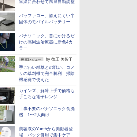
室温に合わせて風量自動調整
バッファロー、燃えにくい半
固体のモバイルバッテリー
パナソニック、首にかけるだ
けの高周波治療器に新色4カ
ラー
by
徳王 美智子
家電レビュー
手ごわい雑草との戦い、コメ
リの草刈機で完全勝利 掃除
機感覚で使えた
カインズ、解凍上手で価格も
手ごろな電子レンジ
工事不要のパナソニック食洗
機 1〜2人向け
美容液のYunthから美顔器登
場 パック併用で集中ケア