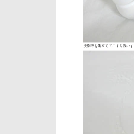
洗剤液を泡立ててこすり洗いす