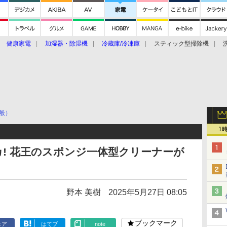
健康家電
加湿器・除湿機
冷蔵庫/冷凍庫
スティック型掃除機
扇風機
オーブン・電子レンジ
スマートハウス
掃除機
家事家電
ke大賞2019】
CES 2020
般）
1
! 花王のスポンジ一体型クリーナーが
野本 美樹
2025年5月27日 08:05
ブックマーク
ェア
はてブ
note