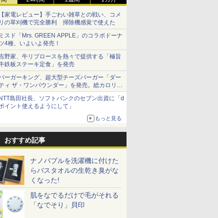
【家電レビュー】手ごわい雑草との戦い、コメ
リの草刈機で完全勝利 掃除機感覚で使えた
ミスド「Mrs. GREEN APPLE」のコラボドーナ
ツ4種、いよいよ発売！
吉野家、牛リブロースを熱々で提供する「極旨
牛鉄板ステーキ定食」を発売
バーガーキング、超大型チーズバーガー「ダー
ティ ザ・ワンパウンダー」を発売。総カロリー
約1656kcal、総重量約527g！
NTT島田社長、ソフトバンクのセブン出資に「d
ポイント使えるようにして」
もっと見る
おすすめ記事
ナノバブルを洗濯機に付けた
らバスタオルの生乾き臭がな
くなった!
肌をなでるだけで毛がそれる
「なでそり」貝印