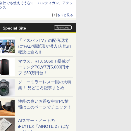
会社でも使えそうなミニハンディガン、アテッ
クス
もっと見る
Special Site
「ドスパラTV」の配信現場
に“PAD”撮影班が潜入!人気の
秘訣に迫る!!
マウス、RTX 5060 Ti搭載ゲ
ーミングPCが7万5,000円オ
フで30万円台！
ソニーミラーレス一眼の大特
集！ 見どころ記事まとめ
性能の良いお得な中古PC情
報はこのページでチェック！
AIスマートノートの
iFLYTEK「AINOTE 2」はな