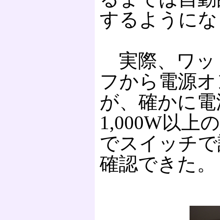
するようにな
実際、ワッ
フから電源オ
が、確かに電
1,000W以
でスイッチで
確認できた。