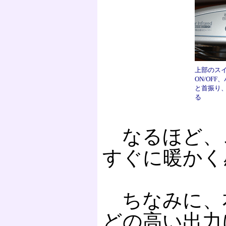
上部のス
ON/OF
と首振り
る
なるほど、
すぐに暖かく
ちなみに、本
どの高い出力