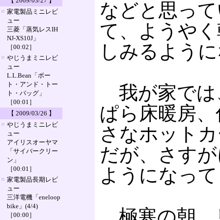
【 2009/03/27 】
などと思って
■
家電製品ミニレビ
ュー
て、ようやく
三菱「蒸気レスIH
NJ-XS10J」
しみるように
［00:02］
■
やじうまミニレビ
ュー
L.L.Bean「ボー
ト・アンド・トー
我が家では
ト・バッグ」
［00:01］
ぱら床暖房、
【 2009/03/26 】
■
やじうまミニレビ
さなホットカ
ュー
アイリスオーヤマ
だが、さすが
「サイバークリー
ン」
ようになって
［00:01］
■
家電製品長期レビ
ュー
三洋電機「eneloop
bike」(4/4)
極寒の朝、リ
［00:00］