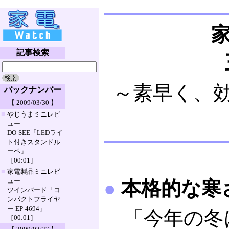
記事検索
～素早く、
バックナンバー
【 2009/03/30 】
■
やじうまミニレビ
ュー
DO-SEE「LEDライ
ト付きスタンドル
ーペ」
［00:01］
■
家電製品ミニレビ
ュー
●
本格的な寒
ツインバード「コ
ンパクトフライヤ
ー EP-4694」
「今年の冬
［00:01］