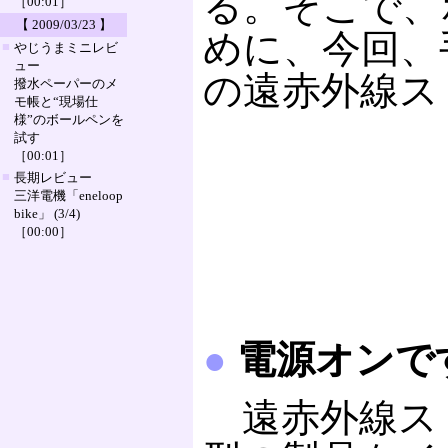
る。そこで、
［00:01］
【 2009/03/23 】
めに、今回、
■
やじうまミニレビ
ュー
の遠赤外線スト
撥水ペーパーのメ
モ帳と“現場仕
様”のボールペンを
試す
［00:01］
■
長期レビュー
三洋電機「eneloop
bike」 (3/4)
［00:00］
●
電源オンで
遠赤外線ス