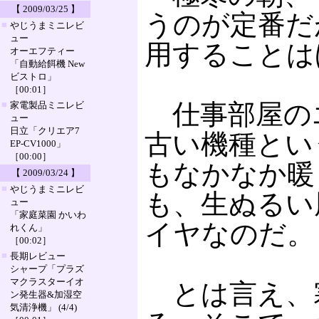
【 2009/03/25 】
うのが定番だ
■
やじうまミニレビ
ュー
用することは
オーエフティー
「自動給餌機 New
ビストロ」
［00:01］
■
仕事部屋のエ
家電製品ミニレビ
ュー
日立「クリエア7
古い機種とい
EP-CV1000」
［00:00］
もなかなか暖
【 2009/03/24 】
■
やじうまミニレビ
も、生ぬるい
ュー
「家庭菜園 かいわ
イヤなのだ。
れくん」
［00:02］
■
長期レビュー
シャープ「プラズ
マクラスターイオ
とは言え、
ン発生器&加湿空
気清浄機」 (4/4)