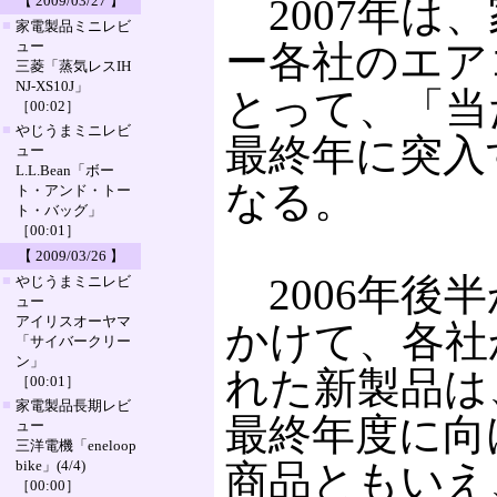
2007年は
【 2009/03/27 】
■
家電製品ミニレビ
ュー
ー各社のエア
三菱「蒸気レスIH
NJ-XS10J」
とって、「当
［00:02］
■
やじうまミニレビ
最終年に突入
ュー
L.L.Bean「ボー
なる。
ト・アンド・トー
ト・バッグ」
［00:01］
【 2009/03/26 】
2006年後
■
やじうまミニレビ
ュー
アイリスオーヤマ
かけて、各社
「サイバークリー
ン」
れた新製品は
［00:01］
■
家電製品長期レビ
最終年度に向
ュー
三洋電機「eneloop
bike」(4/4)
商品ともいえ
［00:00］