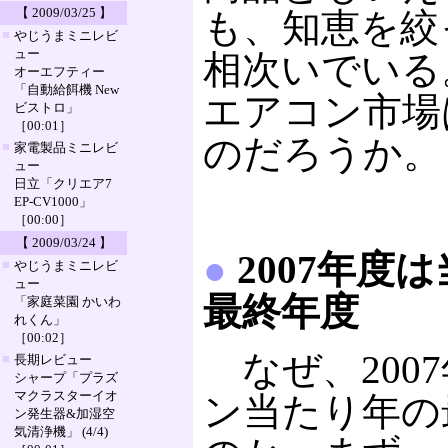
【 2009/03/25 】
も、知恵を絞
■
やじうまミニレビ
ュー
相次いでいる。
オーエフティー
「自動給餌機 New
エアコン市場
ビストロ」
［00:01］
のだろうか。
■
家電製品ミニレビ
ュー
日立「クリエア7
EP-CV1000」
［00:00］
【 2009/03/24 】
●
2007年度
■
やじうまミニレビ
ュー
最終年度
「家庭菜園 かいわ
れくん」
［00:02］
なぜ、200
■
長期レビュー
シャープ「プラズ
マクラスターイオ
ン当たり年の
ン発生器&加湿空
気清浄機」 (4/4)