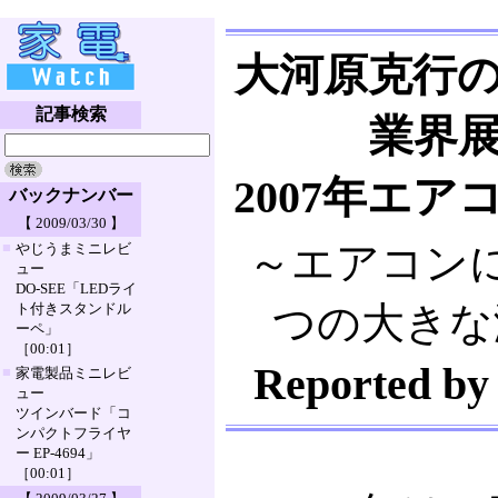
大河原克行
記事検索
業界
2007年エ
バックナンバー
【 2009/03/30 】
■
～エアコン
やじうまミニレビ
ュー
DO-SEE「LEDライ
つの大きな
ト付きスタンドル
ーペ」
［00:01］
Reported 
■
家電製品ミニレビ
ュー
ツインバード「コ
ンパクトフライヤ
ー EP-4694」
［00:01］