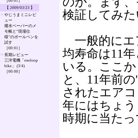
のか。まず、
［00:01］
【 2009/03/23 】
検証してみた
■
やじうまミニレビ
ュー
撥水ペーパーのメ
モ帳と“現場仕
一般的にエ
様”のボールペンを
試す
［00:01］
均寿命は11
■
長期レビュー
三洋電機「eneloop
いる。ここか
bike」 (3/4)
［00:00］
と、11年前の
されたエアコン
年にはちょう
時期に当たっ