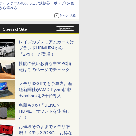
ティファールの丸っこい炊飯器 ポップな4色
から選べる
もっと見る
Special Site
レイズのプレミアムカー向け
ブランドHOMURAから
「2×9R」が登場！
性能の良いお得な中古PC情
報はこのページでチェック！
メモリ32GBでも予算内。産
経新聞社がAMD Ryzen搭載
dynabookを2千台導入
鳥肌ものの「DENON
HOME」サウンドを体感し
た！
お値段そのままでメモリ倍
増！メモリ32GBの「お得な