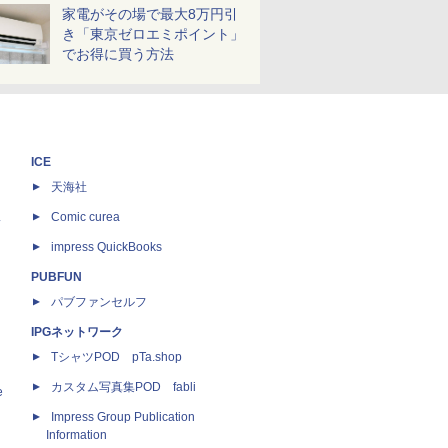
家電がその場で最大8万円引
き「東京ゼロエミポイント」
でお得に買う方法
ICE
天海社
ス
Comic curea
impress QuickBooks
PUBFUN
パブファンセルフ
IPGネットワーク
TシャツPOD pTa.shop
カスタム写真集POD fabli
e
Impress Group Publication
Information