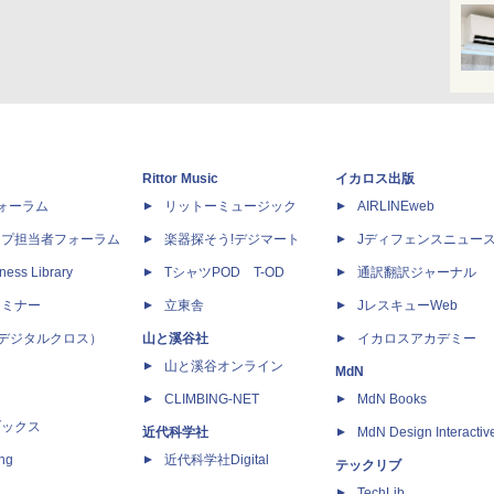
Rittor Music
イカロス出版
dフォーラム
リットーミュージック
AIRLINEweb
ップ担当者フォーラム
楽器探そう!デジマート
Jディフェンスニュー
ness Library
TシャツPOD T-OD
通訳翻訳ジャーナル
セミナー
立東舎
JレスキューWeb
 X（デジタルクロス）
山と溪谷社
イカロスアカデミー
山と溪谷オンライン
MdN
CLIMBING-NET
MdN Books
ブックス
近代科学社
MdN Design Interactiv
ing
近代科学社Digital
テックリブ
TechLib