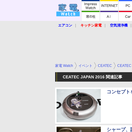
エアコン
キッチン家電
空気清浄機
炊飯器
ロボット掃除機
暖房器具
業界動向
【家電大賞2019】
【e-bi
家電 Watch
イベント
CEATEC
CEATEC 
CEATEC JAPAN 2016 関連記事
コンセプト
シャープ、