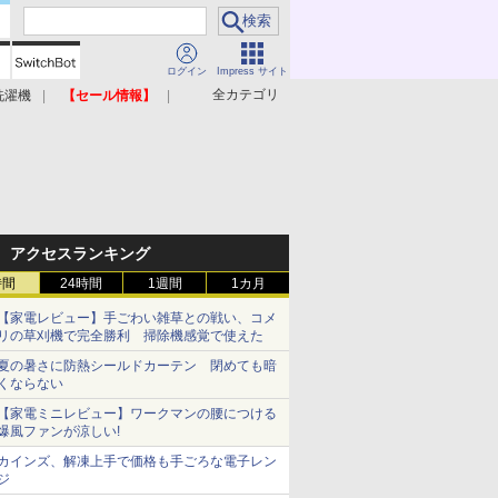
ログイン
Impress サイト
全カテゴリ
洗濯機
【セール情報】
照明器具
美容家電
アクセスランキング
時間
24時間
1週間
1カ月
【家電レビュー】手ごわい雑草との戦い、コメ
リの草刈機で完全勝利 掃除機感覚で使えた
夏の暑さに防熱シールドカーテン 閉めても暗
くならない
【家電ミニレビュー】ワークマンの腰につける
爆風ファンが涼しい!
カインズ、解凍上手で価格も手ごろな電子レン
ジ