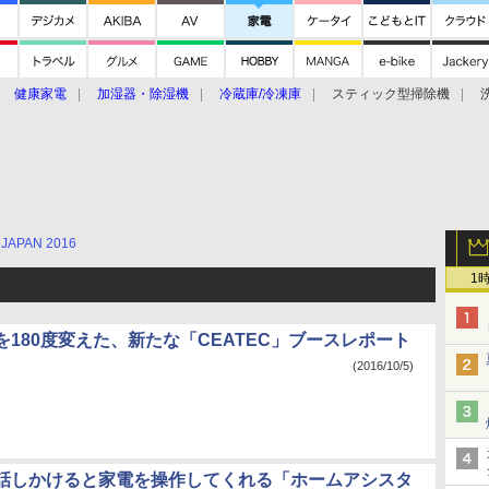
健康家電
加湿器・除湿機
冷蔵庫/冷凍庫
スティック型掃除機
扇風機
オーブン・電子レンジ
スマートハウス
掃除機
家事家電
ke大賞2019】
CES 2020
JAPAN 2016
1
を180度変えた、新たな「CEATEC」ブースレポート
(2016/10/5)
話しかけると家電を操作してくれる「ホームアシスタ