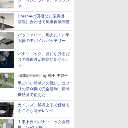
シーリングライト、ドウシシ
ャ
Dreameの羽根なし扇風機
室温に合わせて風量自動調整
バッファロー、燃えにくい半
固体のモバイルバッテリー
パナソニック、首にかけるだ
けの高周波治療器に新色4カ
ラー
by
徳王 美智子
家電レビュー
手ごわい雑草との戦い、コメ
リの草刈機で完全勝利 掃除
機感覚で使えた
カインズ、解凍上手で価格も
手ごろな電子レンジ
工事不要のパナソニック食洗
機 1〜2人向け