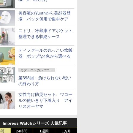
美容液のYunthから美顔器登
場 パック併用で集中ケア
ニトリ、冷蔵庫ドアポケット
整理できる収納ケース
ティファールの丸っこい炊飯
器 ポップな4色から選べる
カデーニャカンパニー
第398回：負けられない戦い
の終わり方
女性向け防災セット、ワコー
ルの使いきり下着入り アイ
リスオーヤマ
Impress Watchシリーズ 人気記事
時間
24時間
1週間
1カ月