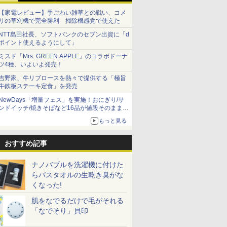
【家電レビュー】手ごわい雑草との戦い、コメ
リの草刈機で完全勝利 掃除機感覚で使えた
NTT島田社長、ソフトバンクのセブン出資に「d
ポイント使えるようにして」
ミスド「Mrs. GREEN APPLE」のコラボドーナ
ツ4種、いよいよ発売！
吉野家、牛リブロースを熱々で提供する「極旨
牛鉄板ステーキ定食」を発売
NewDays「増量フェス」を実施！おにぎり/サ
ンドイッチ/焼きそばなど16品が値段そのままで
ボリュームアップ
もっと見る
おすすめ記事
ナノバブルを洗濯機に付けた
らバスタオルの生乾き臭がな
くなった!
肌をなでるだけで毛がそれる
「なでそり」貝印