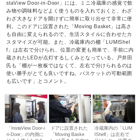
staView Door-in-Door」には、ミニ冷蔵庫の感覚で飲
み物や調味料などよく使うものを入れておくと、わざ
わざ大きなドアを開けずに簡単に取り出せて非常に便
利。このドアに設置された「Moving Basket」は高さ
も自由に変えられるので、生活スタイルに合わせたカ
スタマイズが可能。また、冷蔵庫内の棚「LUMIShel
f」は左右で分けられ、位置の変更も簡単で、手前に内
蔵されたLEDが点灯するしくみとなっている。戸井田
氏も「棚が一枚板ではなくて、左右で分けられるのは
使い勝手がとても良いですね。バスケットの可動範囲
も広いです」とコメント。
「InstaView Door-i
ドアに設置された
冷蔵庫内の「LUM
n-Door」の内側に
「Moving Baske
IShelf」は左右で