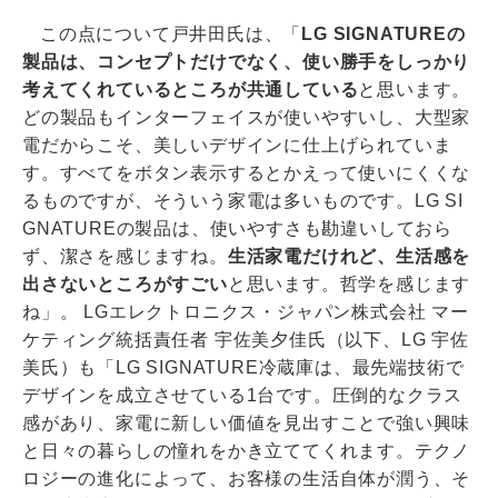
この点について戸井田氏は、「
LG SIGNATUREの
製品は、コンセプトだけでなく、使い勝手をしっかり
考えてくれているところが共通している
と思います。
どの製品もインターフェイスが使いやすいし、大型家
電だからこそ、美しいデザインに仕上げられていま
す。すべてをボタン表示するとかえって使いにくくな
るものですが、そういう家電は多いものです。LG SI
GNATUREの製品は、使いやすさも勘違いしておら
ず、潔さを感じますね。
生活家電だけれど、生活感を
出さないところがすごい
と思います。哲学を感じます
ね」。 LGエレクトロニクス・ジャパン株式会社 マー
ケティング統括責任者 宇佐美夕佳氏（以下、LG 宇佐
美氏）も「LG SIGNATURE冷蔵庫は、最先端技術で
デザインを成立させている1台です。圧倒的なクラス
感があり、家電に新しい価値を見出すことで強い興味
と日々の暮らしの憧れをかき立ててくれます。テクノ
ロジーの進化によって、お客様の生活自体が潤う、そ