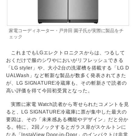
家電コーディネーター・戸井田 園子氏が実際に製品をチ
ェック
これまでもLGエレクトロニクスからは、つるして
おくだけで服のシワやにおいがリフレッシュできる
「LG styler」や、大小2台の洗濯槽を搭載する「LG D
UALWash」など斬新な製品が数多く発表されてきた
が、LG SIGNATURE冷蔵庫も、その斬新さで読者の
高い評価を得て今回初受賞となった。
実際に家電 Watch読者から寄せられたコメントを見
ると、LG SIGNATURE冷蔵庫に票が集中した最大の
要因は、その「未来感ある機能やデザイン」だと分か
る。特に、2回ノックするとガラス扉がスケルトンに
なる「InstaView Door-in-Door」のインパクトは非常