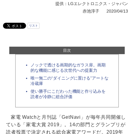
提供：LGエレクトロニクス・ジャパン
赤池淳子
2020/04/13
リスト
目次
ノックで透ける画期的なガラス扉。画期
的な機能に感じる次世代への提案力
唯一無二の“ダイニングに置ける”アートな
冷蔵庫
使い勝手にこだわった機能と作り込みを
読者が冷静に総合評価
家電 Watchと月刊誌「GetNavi」が毎年共同開催し
ている「家電大賞 2019」。14の部門とグランプリが
読者投票で決定される総合家電アワードだ。2019年