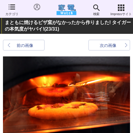
カテゴリ
検索
Impressサイト
まともに焼けるピザ窯がなかったから作りました! タイガー
の本気度がヤバイ!
(23/31)
前の画像
次の画像