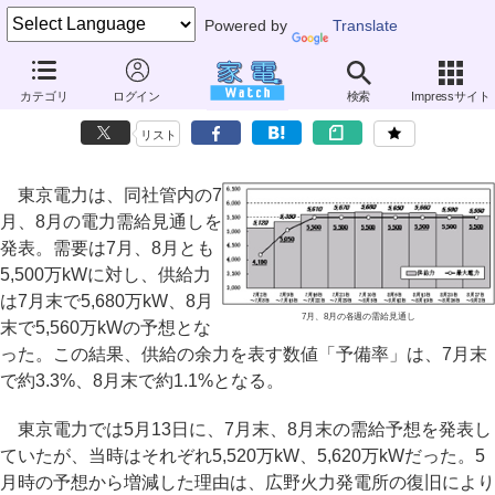
Powered by
Translate
東京電力、供給予備率は7月が3.3%、8月は1.1%と予測
カテゴリ
ログイン
検索
Impressサイト
～火力発電所復旧も、60Hz地域から電力を融通できず
リスト
東京電力は、同社管内の7
月、8月の電力需給見通しを
発表。需要は7月、8月とも
5,500万kWに対し、供給力
は7月末で5,680万kW、8月
7月、8月の各週の需給見通し
末で5,560万kWの予想とな
った。この結果、供給の余力を表す数値「予備率」は、7月末
で約3.3%、8月末で約1.1%となる。
東京電力では5月13日に、7月末、8月末の需給予想を発表し
ていたが、当時はそれぞれ5,520万kW、5,620万kWだった。5
月時の予想から増減した理由は、広野火力発電所の復旧により