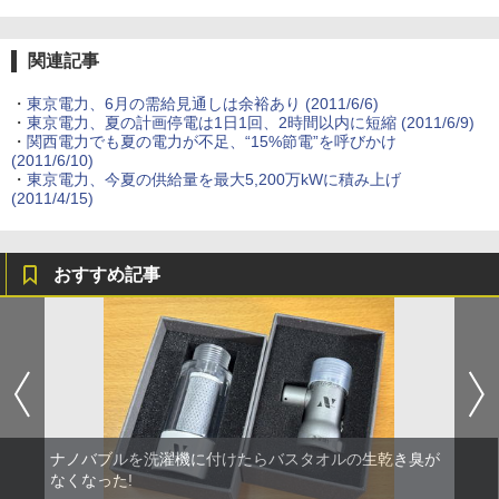
関連記事
・
東京電力、6月の需給見通しは余裕あり (2011/6/6)
・
東京電力、夏の計画停電は1日1回、2時間以内に短縮 (2011/6/9)
・
関西電力でも夏の電力が不足、“15%節電”を呼びかけ
(2011/6/10)
・
東京電力、今夏の供給量を最大5,200万kWに積み上げ
(2011/4/15)
おすすめ記事
ナノバブルを洗濯機に付けたらバスタオルの生乾き臭が
なくなった!