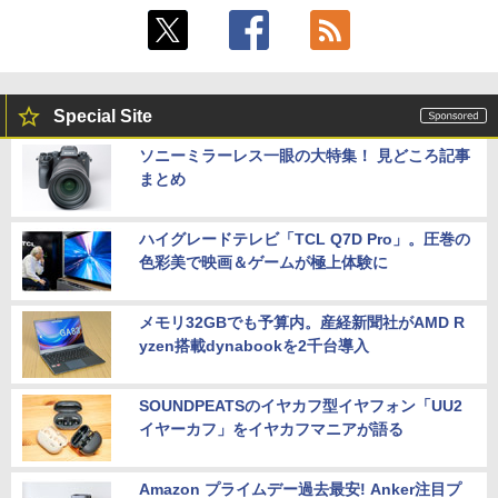
Special Site
ソニーミラーレス一眼の大特集！ 見どころ記事
まとめ
ハイグレードテレビ「TCL Q7D Pro」。圧巻の
色彩美で映画＆ゲームが極上体験に
メモリ32GBでも予算内。産経新聞社がAMD R
yzen搭載dynabookを2千台導入
SOUNDPEATSのイヤカフ型イヤフォン「UU2
イヤーカフ」をイヤカフマニアが語る
Amazon プライムデー過去最安! Anker注目プ