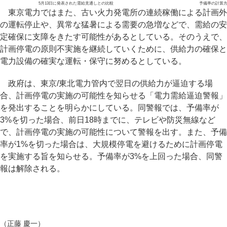
5月13日に発表された需給見通しとの比較
予備率の計算方
東京電力ではまた、古い火力発電所の連続稼働による計画外
の運転停止や、異常な猛暑による需要の急増などで、需給の安
定確保に支障をきたす可能性があるとしている。そのうえで、
計画停電の原則不実施を継続していくために、供給力の確保と
電力設備の確実な運転・保守に努めるとしている。
政府は、東京/東北電力管内で翌日の供給力が逼迫する場
合、計画停電の実施の可能性を知らせる「電力需給逼迫警報」
を発出することを明らかにしている。同警報では、予備率が
3%を切った場合、前日18時までに、テレビや防災無線など
で、計画停電の実施の可能性について警報を出す。また、予備
率が1%を切った場合は、大規模停電を避けるために計画停電
を実施する旨を知らせる。予備率が3%を上回った場合、同警
報は解除される。
（正藤 慶一）