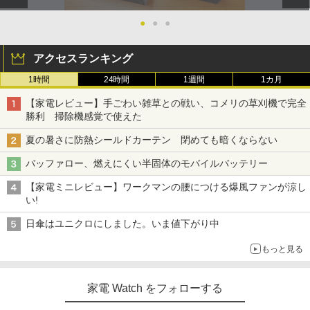
●
●
●
アクセスランキング
1時間
24時間
1週間
1カ月
【家電レビュー】手ごわい雑草との戦い、コメリの草刈機で完全
勝利 掃除機感覚で使えた
夏の暑さに防熱シールドカーテン 閉めても暗くならない
バッファロー、燃えにくい半固体のモバイルバッテリー
【家電ミニレビュー】ワークマンの腰につける爆風ファンが涼し
い!
日傘はユニクロにしました。いま値下がり中
もっと見る
家電 Watch をフォローする