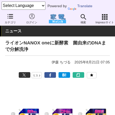
Powered by
Translate
家電 Watch
その他・家電
雑貨
雑貨（一般）
カテゴリ
ログイン
検索
Impressサイト
ニュース
ライオンNANOX oneに新酵素 菌由来のDNAま
で分解洗浄
伊森 ちづる
2025年8月21日 07:05
リスト