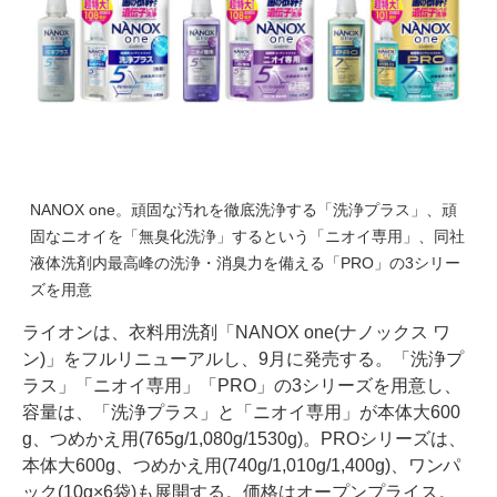
NANOX one。頑固な汚れを徹底洗浄する「洗浄プラス」、頑
固なニオイを「無臭化洗浄」するという「ニオイ専用」、同社
液体洗剤内最高峰の洗浄・消臭力を備える「PRO」の3シリー
ズを用意
ライオンは、衣料用洗剤「NANOX one(ナノックス ワ
ン)」をフルリニューアルし、9月に発売する。「洗浄プ
ラス」「ニオイ専用」「PRO」の3シリーズを用意し、
容量は、「洗浄プラス」と「ニオイ専用」が本体大600
g、つめかえ用(765g/1,080g/1530g)。PROシリーズは、
本体大600g、つめかえ用(740g/1,010g/1,400g)、ワンパ
ック(10g×6袋)も展開する。価格はオープンプライス。