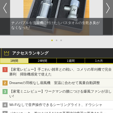
ナノバブルを洗濯機に付けたらバスタオルの生乾き臭が
なくなった!
●
●
●
アクセスランキング
1時間
24時間
1週間
1カ月
【家電レビュー】手ごわい雑草との戦い、コメリの草刈機で完全
勝利 掃除機感覚で使えた
Dreameの羽根なし扇風機 室温に合わせて風量自動調整
【家電ミニレビュー】ワークマンの腰につける爆風ファンが涼し
い!
Wi-Fiなしで音声操作できるシーリングライト、ドウシシャ