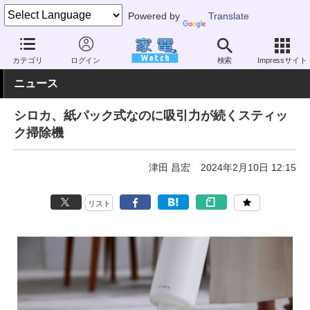
Powered by
Translate
家電 Watch
生活家電
掃除機
スティック型
カテゴリ
ログイン
検索
Impressサイト
ニュース
シロカ、紙パック式なのに吸引力が続くスティッ
ク掃除機
津田 昌宏
2024年2月10日 12:15
リスト