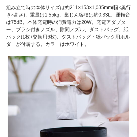
組み立て時の本体サイズは約211×153×1,035mm(幅×奥行
き×高さ)、重量は1.55kg。集じん容積は約0.33L。運転音
は75dB。本体充電時の消費電力は20W。充電アダプタ
ー、ブラシ付きノズル、隙間ノズル、ダストバッグ、紙
パック(1枚+交換用6枚)、ダストバッグ・紙パック用ホル
ダーが付属する。カラーはホワイト。