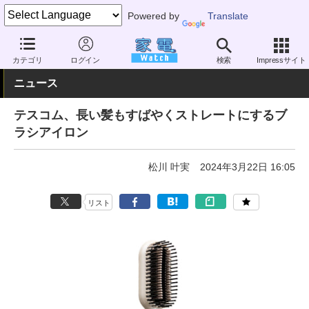
Powered by
Translate
家電 Watch
ヘルスケア
美容家電
ヘアーアイロン
カテゴリ
ログイン
検索
Impressサイト
ニュース
テスコム、長い髪もすばやくストレートにするブ
ラシアイロン
松川 叶実
2024年3月22日 16:05
リスト