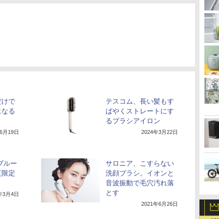
だけで
テスコム、長い髪もす
になる
ばやくストレートにす
るブラシアイロン
年6月19日
2024年3月22日
いブルー
サロニア、こすらない
夏限定
洗顔ブラシ。イオンと
音波振動で毛穴汚れ落
とす
2年3月4日
2021年6月26日