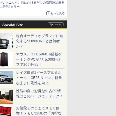
パナソニック、首にかけるだけの高周波治療器
に新色4カラー
もっと見る
Special Site
総合オーディオブランドに進
化するSHANLINGとは何者
か？
マウス、RTX 5060 Ti搭載ゲ
ーミングPCが7万5,000円オ
フで30万円台！
レイズ鍛造1ピースアルミホ
イール「CE28 N-plus」軽量
なままに剛性を向上
性能の良いお得な中古PC情
報はこのページでチェック！
お値段そのままでメモリ倍
増！メモリ32GBの「お得な