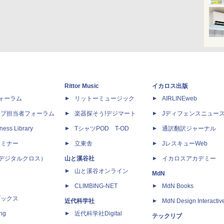
Rittor Music
イカロス出版
dフォーラム
リットーミュージック
AIRLINEweb
ップ担当者フォーラム
楽器探そう!デジマート
Jディフェンスニュー
ness Library
TシャツPOD T-OD
通訳翻訳ジャーナル
セミナー
立東舎
JレスキューWeb
 X（デジタルクロス）
山と溪谷社
イカロスアカデミー
山と溪谷オンライン
MdN
CLIMBING-NET
MdN Books
ブックス
近代科学社
MdN Design Interactiv
ing
近代科学社Digital
テックリブ