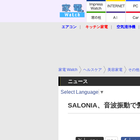
エアコン
キッチン家電
空気清浄機
炊飯器
ロボット掃除機
暖房器具
業界動向
【家電大賞2019】
【e-bi
家電 Watch
ヘルスケア
美容家電
その他
ニュース
Select Language
▼
SALONIA、音波振