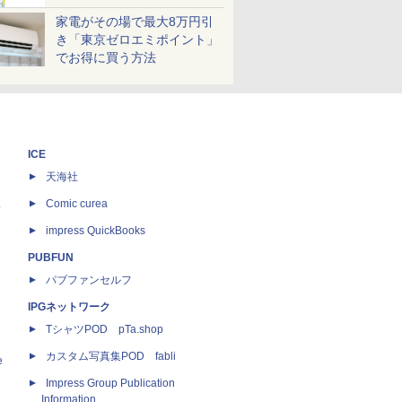
家電がその場で最大8万円引
き「東京ゼロエミポイント」
でお得に買う方法
ICE
天海社
ス
Comic curea
impress QuickBooks
PUBFUN
パブファンセルフ
IPGネットワーク
TシャツPOD pTa.shop
カスタム写真集POD fabli
e
Impress Group Publication
Information