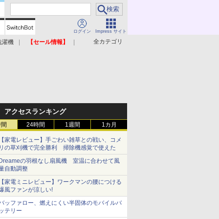
ログイン
Impress サイト
全カテゴリ
洗濯機
【セール情報】
照明器具
美容家電
アクセスランキング
時間
24時間
1週間
1カ月
【家電レビュー】手ごわい雑草との戦い、コメ
リの草刈機で完全勝利 掃除機感覚で使えた
Dreameの羽根なし扇風機 室温に合わせて風
量自動調整
【家電ミニレビュー】ワークマンの腰につける
爆風ファンが涼しい!
バッファロー、燃えにくい半固体のモバイルバ
ッテリー