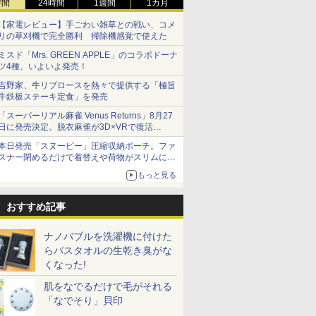
時間
24時間
1週間
1カ月
【家電レビュー】手ごわい雑草との戦い、コメ
リの草刈機で完全勝利 掃除機感覚で使えた
ミスド「Mrs. GREEN APPLE」のコラボドーナ
ツ4種、いよいよ発売！
吉野家、牛リブロースを熱々で提供する「極旨
牛鉄板ステーキ定食」を発売
「スーパーリアル麻雀 Venus Returns」8月27
日に発売決定。脱衣麻雀が3D×VRで復活
発売から2週間は20%オフになるセールが実施
本日発売「スヌーピー」圧縮収納ポーチ。ファ
スナー閉めるだけで着替えや荷物がスリムにま
とまる
もっと見る
おすすめ記事
ナノバブルを洗濯機に付けた
らバスタオルの生乾き臭がな
くなった!
肌をなでるだけで毛がそれる
「なでそり」貝印