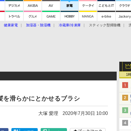
健康家電
加湿器・除湿機
冷蔵庫/冷凍庫
スティック型掃除機
扇風機
オーブン・電子レンジ
スマートハウス
掃除機
家事家電
ke大賞2019】
CES 2020
1
動で髪を滑らかにとかせるブラシ
大塚 愛理
2020年7月30日 10:00