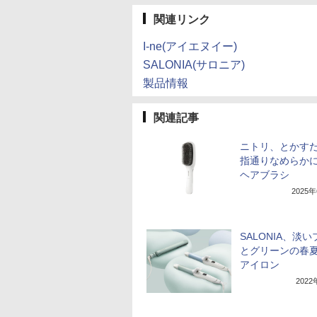
関連リンク
I-ne(アイエヌイー)
SALONIA(サロニア)
製品情報
関連記事
ニトリ、とかす
指通りなめらか
ヘアブラシ
2025
SALONIA、淡
とグリーンの春
アイロン
202