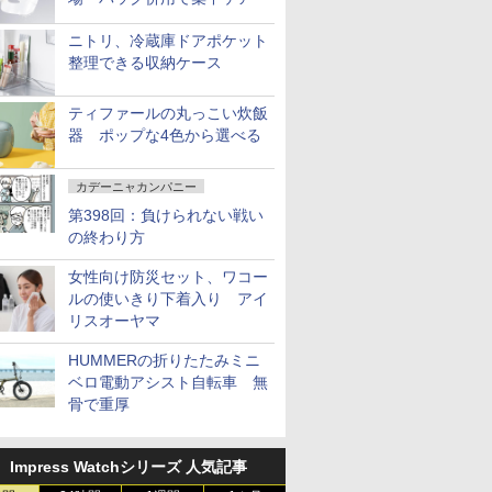
ニトリ、冷蔵庫ドアポケット
整理できる収納ケース
ティファールの丸っこい炊飯
器 ポップな4色から選べる
カデーニャカンパニー
第398回：負けられない戦い
の終わり方
女性向け防災セット、ワコー
ルの使いきり下着入り アイ
リスオーヤマ
HUMMERの折りたたみミニ
ベロ電動アシスト自転車 無
骨で重厚
Impress Watchシリーズ 人気記事