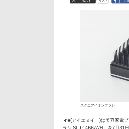
ポスト
リスト
シ
スクエアイオンブラシ
I-ne(アイエヌイー)は美容家電
ラシ SL-014BK/WH」を