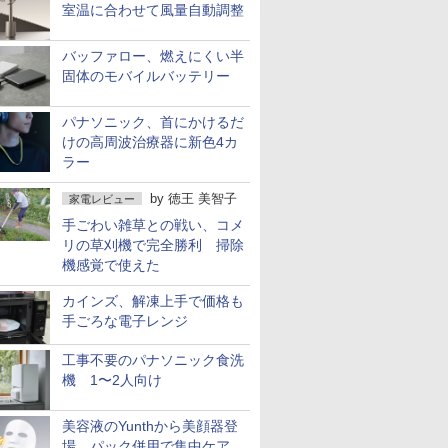
室温に合わせて風量自動調整
バッファロー、燃えにくい半
固体のモバイルバッテリー
パナソニック、首にかけるだ
けの高周波治療器に新色4カ
ラー
by
徳王 美智子
家電レビュー
手ごわい雑草との戦い、コメ
リの草刈機で完全勝利 掃除
機感覚で使えた
カインズ、解凍上手で価格も
手ごろな電子レンジ
工事不要のパナソニック食洗
機 1〜2人向け
美容液のYunthから美顔器登
場 パック併用で集中ケア