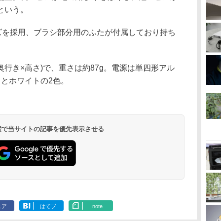
という。
イズを採用、ブラシ部分用のふたが付属しており持ち
幅×奥行き×高さ)で、重さは約87g。電源は単四形アル
クとホワイトの2色。
 検索で当サイトの記事を優先表示させる
ェア
はてブ
note