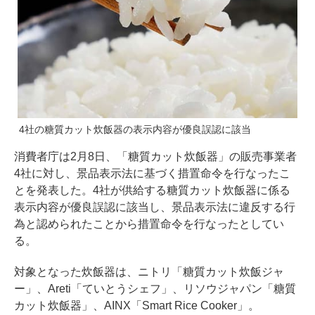
4社の糖質カット炊飯器の表示内容が優良誤認に該当
消費者庁は2月8日、「糖質カット炊飯器」の販売事業者
4社に対し、景品表示法に基づく措置命令を行なったこ
とを発表した。4社が供給する糖質カット炊飯器に係る
表示内容が優良誤認に該当し、景品表示法に違反する行
為と認められたことから措置命令を行なったとしてい
る。
対象となった炊飯器は、ニトリ「糖質カット炊飯ジャ
ー」、Areti「ていとうシェフ」、リソウジャパン「糖質
カット炊飯器」、AINX「Smart Rice Cooker」。