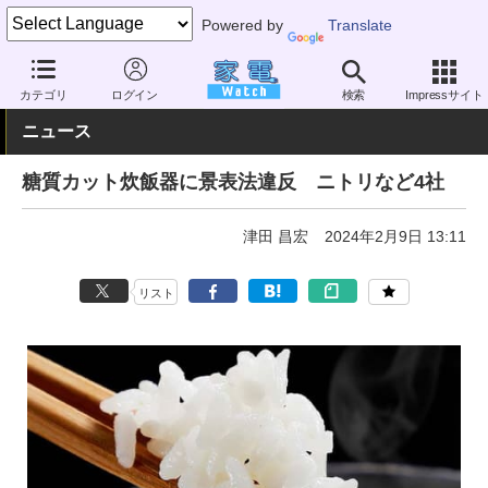
Powered by
Translate
家電 Watch
生活家電
炊飯器
カテゴリ
ログイン
検索
Impressサイト
ニュース
糖質カット炊飯器に景表法違反 ニトリなど4社
津田 昌宏
2024年2月9日 13:11
リスト