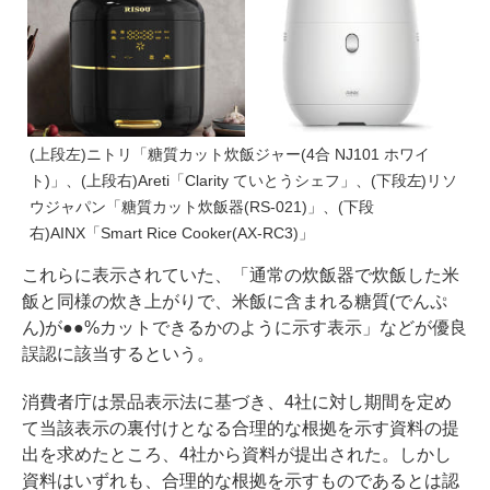
(上段左)ニトリ「糖質カット炊飯ジャー(4合 NJ101 ホワイ
ト)」、(上段右)Areti「Clarity ていとうシェフ」、(下段左)リソ
ウジャパン「糖質カット炊飯器(RS-021)」、(下段
右)AINX「Smart Rice Cooker(AX-RC3)」
これらに表示されていた、「通常の炊飯器で炊飯した米
飯と同様の炊き上がりで、米飯に含まれる糖質(でんぷ
ん)が●●%カットできるかのように示す表示」などが優良
誤認に該当するという。
消費者庁は景品表示法に基づき、4社に対し期間を定め
て当該表示の裏付けとなる合理的な根拠を示す資料の提
出を求めたところ、4社から資料が提出された。しかし
資料はいずれも、合理的な根拠を示すものであるとは認