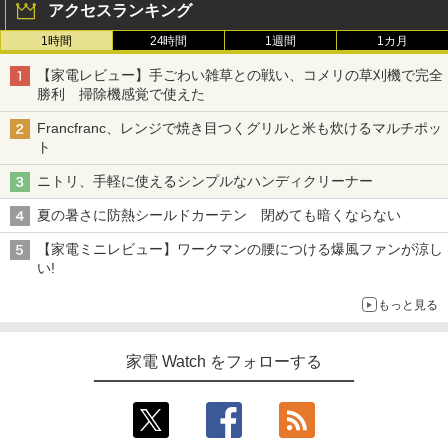
アクセスランキング
1時間
24時間
1週間
1カ月
【家電レビュー】手ごわい雑草との戦い、コメリの草刈機で完全
勝利 掃除機感覚で使えた
Francfranc、レンジで焼き目つくグリルと米も炊けるマルチポッ
ト
ニトリ、手軽に使えるシンプルなハンディクリーナー
夏の暑さに防熱シールドカーテン 閉めても暗くならない
【家電ミニレビュー】ワークマンの腰につける爆風ファンが涼し
い!
もっと見る
家電 Watch をフォローする