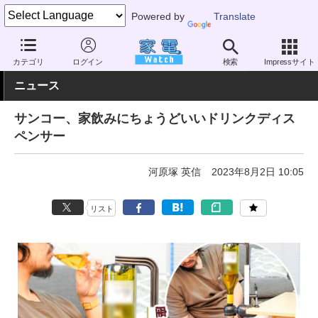
Powered by
Translate
家電 Watch
その他・家電
雑貨
キッチン雑貨
カテゴリ
ログイン
検索
Impressサイト
ニュース
サンコー、家飲みにちょうどいいドリンクディス
ペンサー
河原塚 英信
2023年8月2日 10:05
リスト