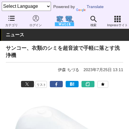
Powered by
Translate
家電 Watch
生活家電
家事家電
超音波洗浄機
カテゴリ
ログイン
検索
Impressサイト
ニュース
サンコー、衣類のシミを超音波で手軽に落とす洗
浄機
伊森 ちづる
2023年7月25日 13:11
リスト