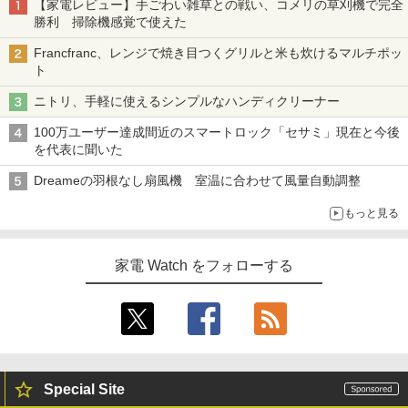
【家電レビュー】手ごわい雑草との戦い、コメリの草刈機で完全
勝利 掃除機感覚で使えた
Francfranc、レンジで焼き目つくグリルと米も炊けるマルチポッ
ト
ニトリ、手軽に使えるシンプルなハンディクリーナー
100万ユーザー達成間近のスマートロック「セサミ」現在と今後
を代表に聞いた
Dreameの羽根なし扇風機 室温に合わせて風量自動調整
もっと見る
家電 Watch をフォローする
Special Site