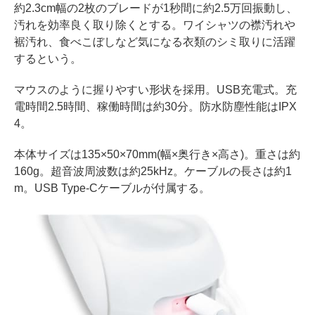
約2.3cm幅の2枚のブレードが1秒間に約2.5万回振動し、
汚れを効率良く取り除くとする。ワイシャツの襟汚れや
裾汚れ、食べこぼしなど気になる衣類のシミ取りに活躍
するという。
マウスのように握りやすい形状を採用。USB充電式。充
電時間2.5時間、稼働時間は約30分。防水防塵性能はIPX
4。
本体サイズは135×50×70mm(幅×奥行き×高さ)。重さは約
160g。超音波周波数は約25kHz。ケーブルの長さは約1
m。USB Type-Cケーブルが付属する。