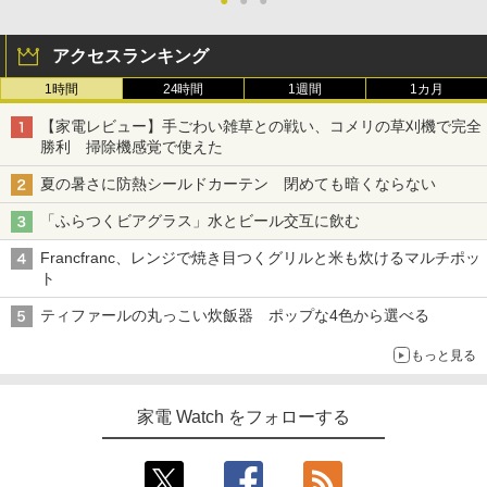
●
●
●
アクセスランキング
1時間
24時間
1週間
1カ月
【家電レビュー】手ごわい雑草との戦い、コメリの草刈機で完全
勝利 掃除機感覚で使えた
夏の暑さに防熱シールドカーテン 閉めても暗くならない
「ふらつくビアグラス」水とビール交互に飲む
Francfranc、レンジで焼き目つくグリルと米も炊けるマルチポッ
ト
ティファールの丸っこい炊飯器 ポップな4色から選べる
もっと見る
家電 Watch をフォローする