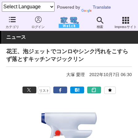
Powered by
Translate
家電 Watch
その他・家電
雑貨
キッチン雑貨
カテゴリ
ログイン
検索
Impressサイト
ニュース
花王、泡ジェットでコンロやシンク汚れをこすら
ず落とすキッチンマジックリン
大塚 愛理
2022年10月7日 06:30
リスト