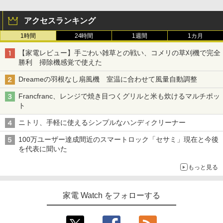
アクセスランキング
1時間
24時間
1週間
1カ月
【家電レビュー】手ごわい雑草との戦い、コメリの草刈機で完全
勝利 掃除機感覚で使えた
Dreameの羽根なし扇風機 室温に合わせて風量自動調整
Francfranc、レンジで焼き目つくグリルと米も炊けるマルチポッ
ト
ニトリ、手軽に使えるシンプルなハンディクリーナー
100万ユーザー達成間近のスマートロック「セサミ」現在と今後
を代表に聞いた
もっと見る
家電 Watch をフォローする