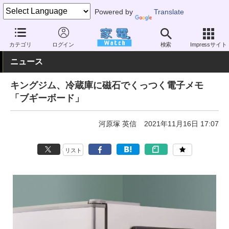
Powered by
Translate
家電 Watch
その他・家電
時計・文具
文具
カテゴリ
ログイン
検索
Impressサイト
ニュース
キングジム、冷蔵庫に磁石でくっつく電子メモ
「ブギーボード」
河原塚 英信
2021年11月16日 17:07
リスト