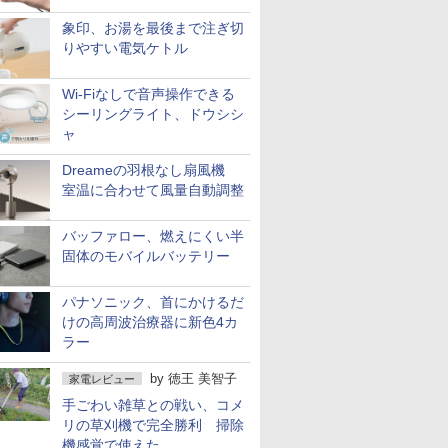
象印、お湯を最後まで注ぎ切
りやすい電気ケトル
Wi-Fiなしで音声操作できる
シーリングライト、ドウシシ
ャ
Dreameの羽根なし扇風機
室温に合わせて風量自動調整
バッファロー、燃えにくい半
固体のモバイルバッテリー
パナソニック、首にかけるだ
けの高周波治療器に新色4カ
ラー
by
徳王 美智子
家電レビュー
手ごわい雑草との戦い、コメ
リの草刈機で完全勝利 掃除
機感覚で使えた