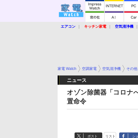
エアコン
キッチン家電
空気清浄機
炊飯器
ロボット掃除機
暖房器具
業界動向
【家電大賞2019】
【e-bi
家電 Watch
空調家電
空気清浄機
その他
ニュース
オゾン除菌器「コロナ
置命令
ポスト
リスト
シ