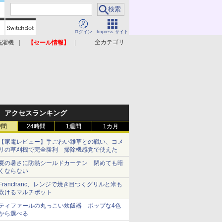
ログイン
Impress サイト
全カテゴリ
洗濯機
【セール情報】
照明器具
美容家電
アクセスランキング
時間
24時間
1週間
1カ月
【家電レビュー】手ごわい雑草との戦い、コメ
リの草刈機で完全勝利 掃除機感覚で使えた
夏の暑さに防熱シールドカーテン 閉めても暗
くならない
Francfranc、レンジで焼き目つくグリルと米も
炊けるマルチポット
ティファールの丸っこい炊飯器 ポップな4色
から選べる