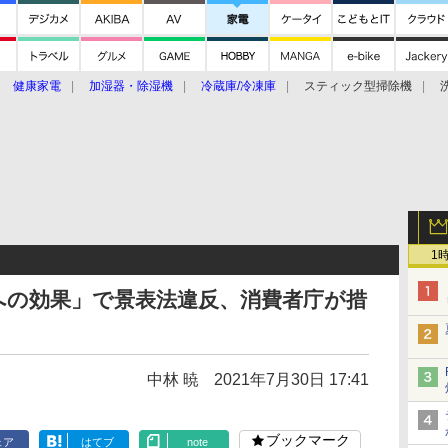
健康家電
加湿器・除湿機
冷蔵庫/冷凍庫
スティック型掃除機
扇風機
オーブン・電子レンジ
スマートハウス
掃除機
家事家電
ke大賞2019】
CES 2020
1
への効果」で景表法違反、消費者庁が措
中林 暁
2021年7月30日 17:41
ブックマーク
ェア
はてブ
note