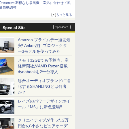
Dreameの羽根なし扇風機 室温に合わせて風
量自動調整
もっと見る
Special Site
Amazon プライムデー過去最
安! Anker注目プロジェクタ
ー3モデルを使ってみた
メモリ32GBでも予算内。産
経新聞社がAMD Ryzen搭載
dynabookを2千台導入
総合オーディオブランドに進
化するSHANLINGとは何者
か？
レイズのパワーデザインホイ
ール「M6」に新色登場!!
クリエイティブが作った2万
円台の“小さなピュアオーデ