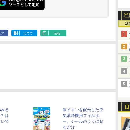
1
ェア
はてブ
note
われる
銀イオンを配合した空
? 日
気清浄機用フィルタ
きいて
ー。シールのように貼
るだけ