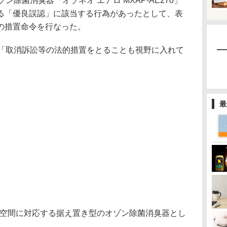
ン除菌消臭器「オゾネオ エアロ MXAP-AE270」
る「優良誤認」に該当する行為があったとして、表
の措置命令を行なった。
、「取消訴訟等の法的措置をとることも視野に入れて
最
までの空間に対応する据え置き型のオゾン除菌消臭器とし