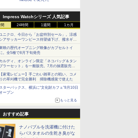
Impress Watchシリーズ 人気記事
時間
24時間
1週間
1カ月
ユニクロ、今日から「お盆特別セール」。涼感
シアサッカーワンピース待望値下げ、撥水ギア
ショーツは1990円に
東映の歴代オープニング映像がカプセルトイ
に。全5種で8月下旬発売
カルディ、オンライン限定「ネコバッグ＆タン
ブラーセット」を一般販売。7月の抽選販売の
当選無効分
【家電レビュー】手ごわい雑草との戦い、コメ
リの草刈機で完全勝利 掃除機感覚で使えた
スターバックス、横浜に“文化財カフェ”8月10日
オープン
もっと見る
おすすめ記事
ナノバブルを洗濯機に付けた
らバスタオルの生乾き臭がな