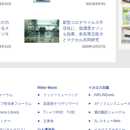
年9月21日
2021年8月3日
ンの力
新型コロナウイルス不
するス
活化に、低濃度オゾン
オゾネ
も効果。奈良県立医大
とマクセル共同研究
年6月12日
2020年10月27日
Rittor Music
イカロス出版
dフォーラム
リットーミュージック
AIRLINEweb
ップ担当者フォーラム
楽器探そう!デジマート
Jディフェンスニュー
ness Library
TシャツPOD T-OD
通訳翻訳ジャーナル
セミナー
立東舎
JレスキューWeb
 X（デジタルクロス）
山と溪谷社
イカロスアカデミー