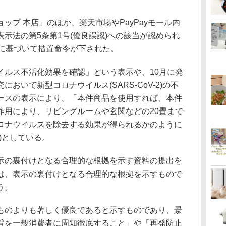
ップ 本店」のほか、楽天市場やPayPayモール内
示法の第5条第1号(優良誤認)への該当が認められ
定に基づいて措置命令が下された。
イルス不活化効果を確認」という表示や、10月に発
おいて新型コロナウイルス(SARS-CoV-2)の不
ースの表示により、「本件商品を使用すれば、本件
作用により、リビングルームや玄関などの20畳まで
ロナウイルスを除去する効果が得られるかのように
)としている。
示の裏付けとなる合理的な根拠を示す資料の提出を
は、表示の裏付けとなる合理的な根拠を示すもので
う。
ものよりも著しく優良であると示すものであり、景
旨を一般消費者に周知徹底すること」や「再発防止