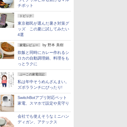
チポット
トピック
東京都民が選んだ暑さ対策グ
ッズ この夏に試してみたい
4選
by
野本 美樹
家電レビュー
炊飯と同時にカレー作れるシ
ロカの自動調理鍋、料理をも
っとラクに
ぷーこの家電日記
私は年中そうめんざんまい。
ズボラランチにぴったり!
SwitchBotアプリ対応ペット
家電、スマホで設定や見守り
会社でも使えそうなミニハン
ディガン、アテックス