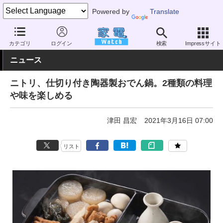
Powered by
Translate
家電 Watch
その他・家電
雑貨
キッチン雑貨
カテゴリ
ログイン
検索
Impressサイト
ニュース
ニトリ、仕切り付き陶器製おでん鍋。2種類の料理
や味を楽しめる
津田 昌宏
2021年3月16日 07:00
リスト