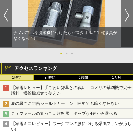
ナノバブルを洗濯機に付けたらバスタオルの生乾き臭が
なくなった!
●
●
●
アクセスランキング
1時間
24時間
1週間
1カ月
【家電レビュー】手ごわい雑草との戦い、コメリの草刈機で完全
勝利 掃除機感覚で使えた
夏の暑さに防熱シールドカーテン 閉めても暗くならない
ティファールの丸っこい炊飯器 ポップな4色から選べる
【家電ミニレビュー】ワークマンの腰につける爆風ファンが涼し
い!