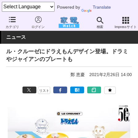
Powered by
Translate
家電 Watch
その他・家電
雑貨
キッチン雑貨
カテゴリ
ログイン
検索
Impressサイト
ニュース
ル・クルーゼにドラえもんデザイン登場。ドラミ
やジャイアンのプレートも
鄭 恵慶
2021年2月26日 14:00
リスト