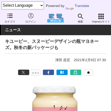
Powered by
Translate
家電 Watch
暮らし
メニュー・食材
調味料
カテゴリ
ログイン
検索
Impressサイト
ニュース
キユーピー、スヌーピーデザインの瓶マヨネー
ズ。秋冬の新パッケージも
津田 昌宏
2021年2月9日 07:30
リスト