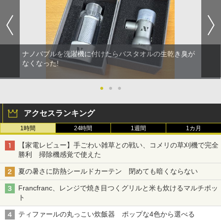
ナノバブルを洗濯機に付けたらバスタオルの生乾き臭が
なくなった!
●
●
●
アクセスランキング
1時間
24時間
1週間
1カ月
【家電レビュー】手ごわい雑草との戦い、コメリの草刈機で完全
勝利 掃除機感覚で使えた
夏の暑さに防熱シールドカーテン 閉めても暗くならない
Francfranc、レンジで焼き目つくグリルと米も炊けるマルチポッ
ト
ティファールの丸っこい炊飯器 ポップな4色から選べる