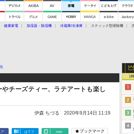
健康家電
加湿器・除湿機
冷蔵庫/冷凍庫
スティック型掃除機
扇風機
オーブン・電子レンジ
スマートハウス
掃除機
家事家電
ke大賞2019】
CES 2020
他
1
ーやチーズティー、ラテアートも楽し
伊森 ちづる
2020年9月14日 11:19
ブックマーク
ェア
はてブ
note