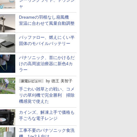
シーリングライト、ドウシシ
ャ
Dreameの羽根なし扇風機
室温に合わせて風量自動調整
バッファロー、燃えにくい半
固体のモバイルバッテリー
パナソニック、首にかけるだ
けの高周波治療器に新色4カ
ラー
by
徳王 美智子
家電レビュー
手ごわい雑草との戦い、コメ
リの草刈機で完全勝利 掃除
機感覚で使えた
カインズ、解凍上手で価格も
手ごろな電子レンジ
工事不要のパナソニック食洗
機 1〜2人向け