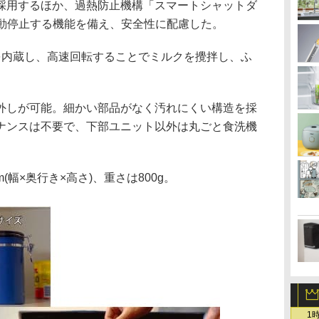
採用するほか、過熱防止機構「スマートシャットダ
自動停止する機能を備え、安全性に配慮した。
を内蔵し、高速回転することでミルクを攪拌し、ふ
外しが可能。細かい部品がなく汚れにくい構造を採
ナンスは不要で、下部ユニット以外は丸ごと食洗機
mm(幅×奥行き×高さ)、重さは800g。
1