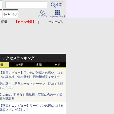
ログイン
Impress サイト
全カテゴリ
洗濯機
【セール情報】
照明器具
美容家電
アクセスランキング
時間
24時間
1週間
1カ月
【家電レビュー】手ごわい雑草との戦い、コメ
リの草刈機で完全勝利 掃除機感覚で使えた
夏の暑さに防熱シールドカーテン 閉めても暗
くならない
Dreameの羽根なし扇風機 室温に合わせて風
量自動調整
【家電ミニレビュー】ワークマンの腰につける
爆風ファンが涼しい!