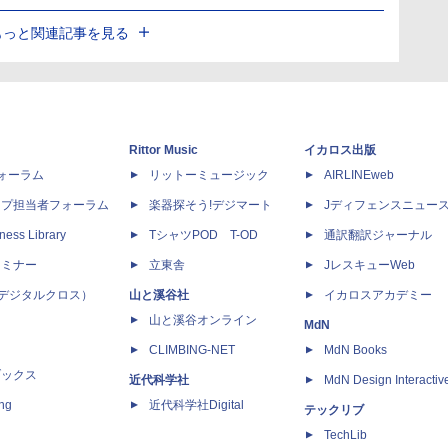
もっと関連記事を見る
Rittor Music
イカロス出版
dフォーラム
リットーミュージック
AIRLINEweb
ップ担当者フォーラム
楽器探そう!デジマート
Jディフェンスニュー
ness Library
TシャツPOD T-OD
通訳翻訳ジャーナル
セミナー
立東舎
JレスキューWeb
 X（デジタルクロス）
山と溪谷社
イカロスアカデミー
山と溪谷オンライン
MdN
CLIMBING-NET
MdN Books
ブックス
近代科学社
MdN Design Interactiv
ing
近代科学社Digital
テックリブ
TechLib