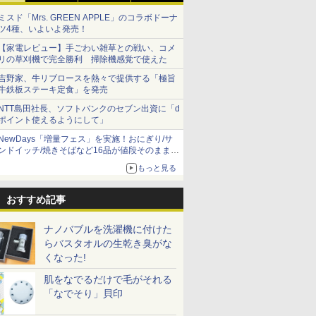
ミスド「Mrs. GREEN APPLE」のコラボドーナ
ツ4種、いよいよ発売！
【家電レビュー】手ごわい雑草との戦い、コメ
リの草刈機で完全勝利 掃除機感覚で使えた
吉野家、牛リブロースを熱々で提供する「極旨
牛鉄板ステーキ定食」を発売
NTT島田社長、ソフトバンクのセブン出資に「d
ポイント使えるようにして」
NewDays「増量フェス」を実施！おにぎり/サ
ンドイッチ/焼きそばなど16品が値段そのままで
ボリュームアップ
もっと見る
おすすめ記事
ナノバブルを洗濯機に付けた
らバスタオルの生乾き臭がな
くなった!
肌をなでるだけで毛がそれる
「なでそり」貝印