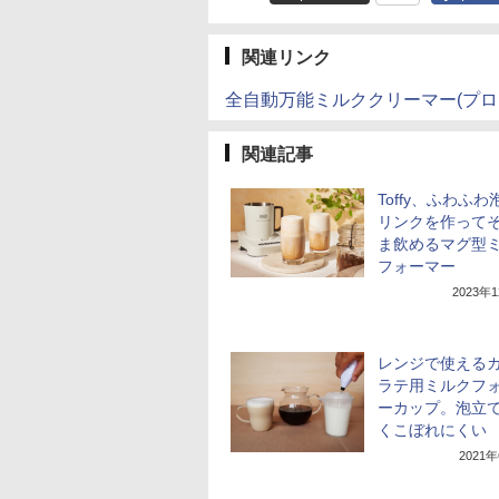
関連リンク
全自動万能ミルククリーマー(プロ
関連記事
Toffy、ふわふ
リンクを作って
ま飲めるマグ型
フォーマー
2023年
レンジで使える
ラテ用ミルクフ
ーカップ。泡立
くこぼれにくい
2021