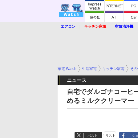
エアコン
キッチン家電
空気清浄機
炊飯器
ロボット掃除機
暖房器具
業界動向
【家電大賞2019】
【e-bi
家電 Watch
生活家電
キッチン家電
その
ニュース
自宅でダルゴナコーヒ
めるミルククリーマー
ポスト
リスト
シ