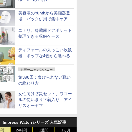
美容液のYunthから美顔器登
場 パック併用で集中ケア
ニトリ、冷蔵庫ドアポケット
整理できる収納ケース
ティファールの丸っこい炊飯
器 ポップな4色から選べる
カデーニャカンパニー
第398回：負けられない戦い
の終わり方
女性向け防災セット、ワコー
ルの使いきり下着入り アイ
リスオーヤマ
Impress Watchシリーズ 人気記事
時間
24時間
1週間
1カ月