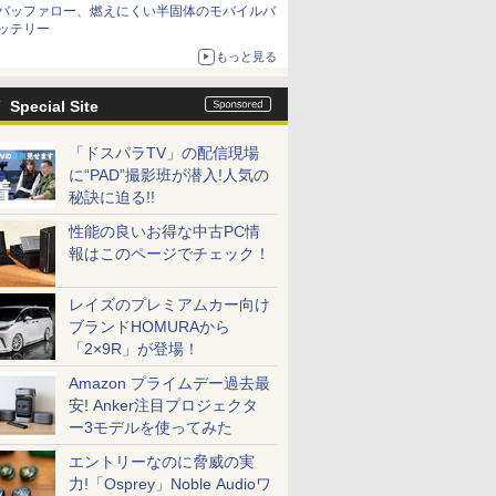
バッファロー、燃えにくい半固体のモバイルバ
ッテリー
もっと見る
Special Site
「ドスパラTV」の配信現場
に“PAD”撮影班が潜入!人気の
秘訣に迫る!!
性能の良いお得な中古PC情
報はこのページでチェック！
レイズのプレミアムカー向け
ブランドHOMURAから
「2×9R」が登場！
Amazon プライムデー過去最
安! Anker注目プロジェクタ
ー3モデルを使ってみた
エントリーなのに脅威の実
力!「Osprey」Noble Audioワ