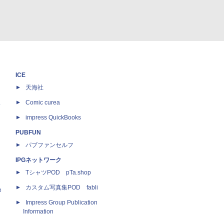
ICE
天海社
ス
Comic curea
impress QuickBooks
PUBFUN
パブファンセルフ
IPGネットワーク
TシャツPOD pTa.shop
カスタム写真集POD fabli
e
Impress Group Publication
Information