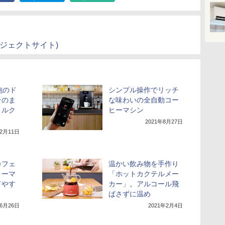
ジェクトサイト)
わ泡のド
シンプル操作でリッチ
そのま
な味わいの全自動コー
ミルク
ヒーマシン
2021年8月27日
12月11日
カフェ
温かい飲み物を手作り
ォーマ
「ホットカクテルメー
てやす
カー」。アルコール飛
ばさずに温め
年6月26日
2021年2月4日