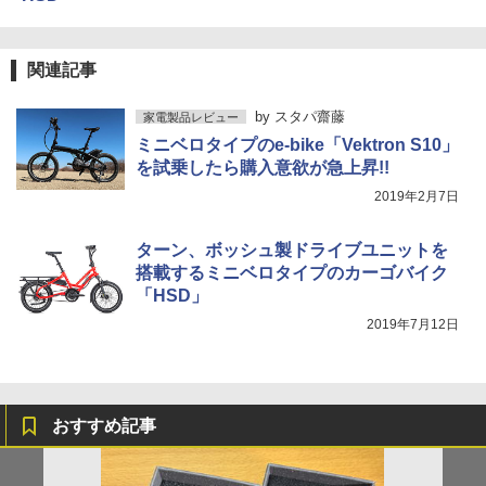
関連記事
by
スタパ齋藤
家電製品レビュー
ミニベロタイプのe-bike「Vektron S10」
を試乗したら購入意欲が急上昇!!
2019年2月7日
ターン、ボッシュ製ドライブユニットを
搭載するミニベロタイプのカーゴバイク
「HSD」
2019年7月12日
おすすめ記事