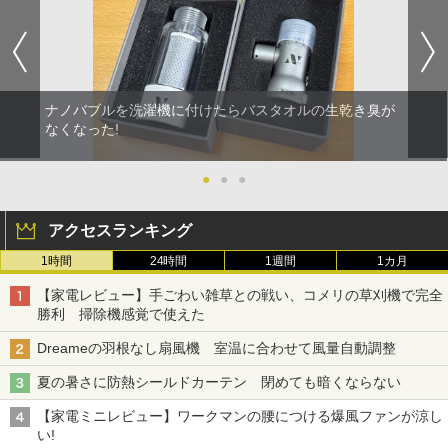
ナノバブルを洗濯機に付けたらバスタオルの生乾き臭が
なくなった!
●
●
●
アクセスランキング
1時間
24時間
1週間
1カ月
【家電レビュー】手ごわい雑草との戦い、コメリの草刈機で完全
勝利 掃除機感覚で使えた
Dreameの羽根なし扇風機 室温に合わせて風量自動調整
夏の暑さに防熱シールドカーテン 閉めても暗くならない
【家電ミニレビュー】ワークマンの腰につける爆風ファンが涼し
い!