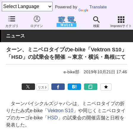
Powered by
Translate
家電 Watch
その他・家電
アウトドア
電動自転車
カテゴリ
ログイン
検索
Impressサイト
ニュース
ターン、ミニベロタイプのe-bike「Vektron S10」
「HSD」の試乗会を開催 ～東京・横浜・島根にて
e-bike部
2019年10月21日 17:46
リスト
ターンバイシクルズジャパンは、ミニベロタイプの折
りたたみ式e-bike「
Vektron S10
」や同じくミニベロタイ
プのカーゴe-bike「
HSD
」の試乗会の開催店舗と日程を
発表した。