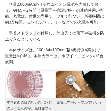
容量2,000mAhのリチウムイオン電池を内蔵してお
り、約4.5～2時間（風量弱～強設定時）の連続使用が可
能。充電は、付属の専用ケーブルで行ない、所要時間は
約3.5時間。モバイルバッテリーなどでの充電も可能。
手首ストラップが付属し、外出先での落下や破損を防
止できるとしている。
本体サイズは、100×34×197mm(幅×奥行き×高さ)で、
重量は約146g。本体カラーは、ホワイト、ピンクの2色
展開。
本体背面の目の粗いスポンジ
充電は専用ケーブルで行なう
のようなものが、光触媒フィ