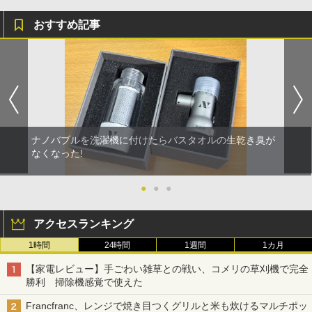
おすすめ記事
ナノバブルを洗濯機に付けたらバスタオルの生乾き臭が
なくなった!
●
●
●
アクセスランキング
1時間
24時間
1週間
1カ月
【家電レビュー】手ごわい雑草との戦い、コメリの草刈機で完全
勝利 掃除機感覚で使えた
Francfranc、レンジで焼き目つくグリルと米も炊けるマルチポッ