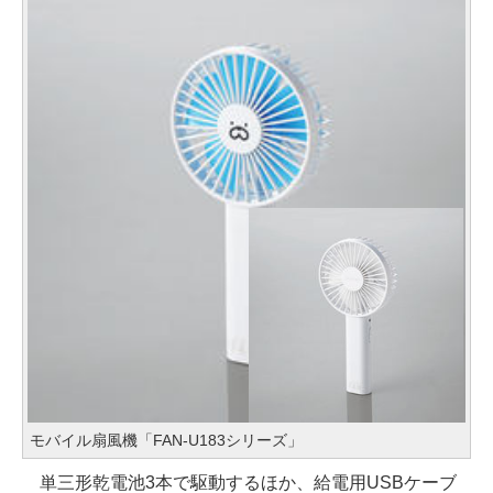
モバイル扇風機「FAN-U183シリーズ」
単三形乾電池3本で駆動するほか、給電用USBケーブ