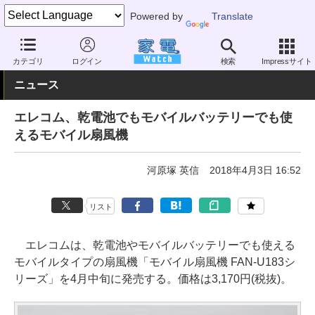
Powered by
Translate
家電 Watch
空調家電
扇風機
USB扇風機
カテゴリ
ログイン
検索
Impressサイト
ニュース
エレコム、乾電池でもモバイルバッテリーでも使
えるモバイル扇風機
河原塚 英信
2018年4月3日 16:52
リスト
エレコムは、乾電池やモバイルバッテリーでも使える
モバイルタイプの扇風機「モバイル扇風機 FAN-U183シ
リーズ」を4月中旬に発売する。価格は3,170円(税抜)。