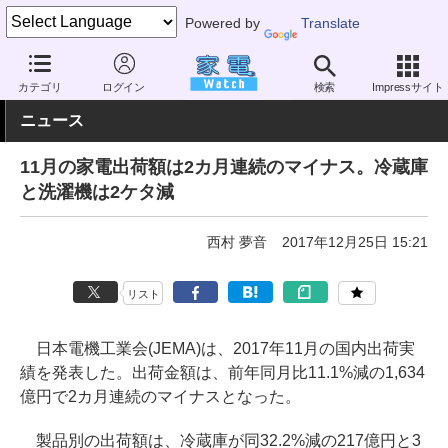
Powered by
Translate
家電 Watch
業界動向
業界動向
調査
カテゴリ
ログイン
検索
Impressサイト
ニュース
11月の家電出荷額は2カ月連続のマイナス。冷蔵庫
と洗濯機は2ケタ減
西村 夢音
2017年12月25日 15:21
リスト
日本電機工業会(JEMA)は、2017年11月の国内出荷実
績を発表した。出荷金額は、前年同月比11.1%減の1,634
億円で2カ月連続のマイナスとなった。
製品別の出荷額は、冷蔵庫が同32.2%減の217億円と3