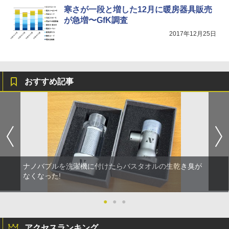
寒さが一段と増した12月に暖房器具販売
が急増〜GfK調査
2017年12月25日
おすすめ記事
ナノバブルを洗濯機に付けたらバスタオルの生乾き臭が
なくなった!
●
●
●
アクセスランキング