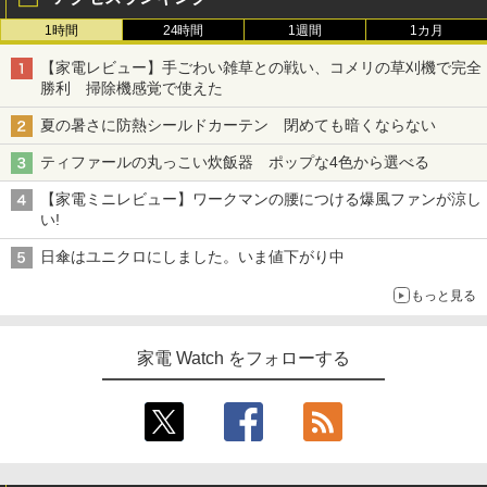
1時間
24時間
1週間
1カ月
【家電レビュー】手ごわい雑草との戦い、コメリの草刈機で完全
勝利 掃除機感覚で使えた
夏の暑さに防熱シールドカーテン 閉めても暗くならない
ティファールの丸っこい炊飯器 ポップな4色から選べる
【家電ミニレビュー】ワークマンの腰につける爆風ファンが涼し
い!
日傘はユニクロにしました。いま値下がり中
もっと見る
家電 Watch をフォローする