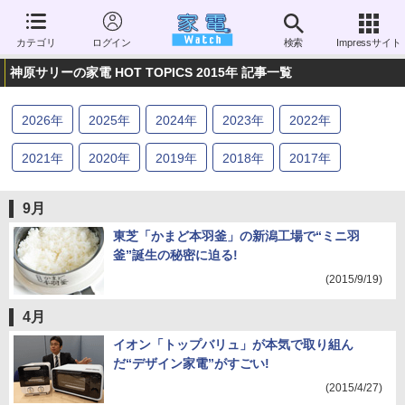
カテゴリ
ログイン
検索
Impressサイト
神原サリーの家電 HOT TOPICS 2015年 記事一覧
2026
年
2025
年
2024
年
2023
年
2022
年
2021
年
2020
年
2019
年
2018
年
2017
年
2016
年
2015
年
2014
年
2013
年
2012
年
9月
2011
年
東芝「かまど本羽釜」の新潟工場で“ミニ羽
釜”誕生の秘密に迫る!
(2015/9/19)
4月
イオン「トップバリュ」が本気で取り組ん
だ“デザイン家電”がすごい!
(2015/4/27)