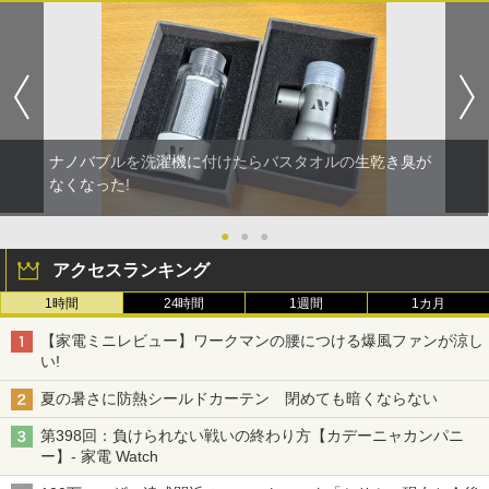
ナノバブルを洗濯機に付けたらバスタオルの生乾き臭が
なくなった!
●
●
●
アクセスランキング
1時間
24時間
1週間
1カ月
【家電ミニレビュー】ワークマンの腰につける爆風ファンが涼し
い!
夏の暑さに防熱シールドカーテン 閉めても暗くならない
第398回：負けられない戦いの終わり方【カデーニャカンパニ
ー】- 家電 Watch