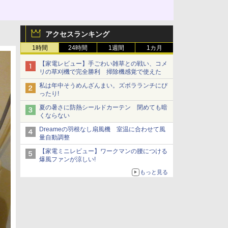
アクセスランキング
1時間
24時間
1週間
1カ月
【家電レビュー】手ごわい雑草との戦い、コメ
リの草刈機で完全勝利 掃除機感覚で使えた
私は年中そうめんざんまい。ズボラランチにぴ
ったり!
夏の暑さに防熱シールドカーテン 閉めても暗
くならない
Dreameの羽根なし扇風機 室温に合わせて風
量自動調整
【家電ミニレビュー】ワークマンの腰につける
爆風ファンが涼しい!
もっと見る