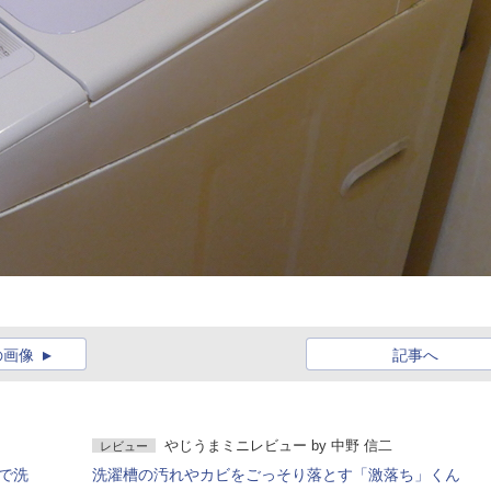
の画像
記事へ
やじうまミニレビュー
by
中野 信二
レビュー
で洗
洗濯槽の汚れやカビをごっそり落とす「激落ち」くん