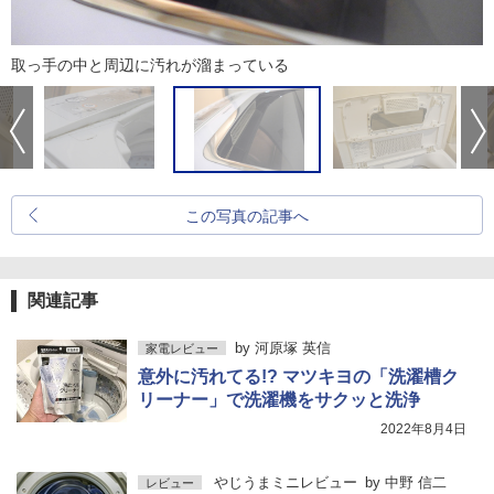
取っ手の中と周辺に汚れが溜まっている
この写真の記事へ
関連記事
by
河原塚 英信
家電レビュー
意外に汚れてる!? マツキヨの「洗濯槽ク
リーナー」で洗濯機をサクッと洗浄
2022年8月4日
やじうまミニレビュー
by
中野 信二
レビュー