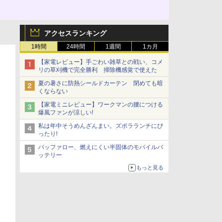
アクセスランキング
1時間
24時間
1週間
1カ月
【家電レビュー】手ごわい雑草との戦い、コメ
リの草刈機で完全勝利 掃除機感覚で使えた
夏の暑さに防熱シールドカーテン 閉めても暗
くならない
【家電ミニレビュー】ワークマンの腰につける
爆風ファンが涼しい!
私は年中そうめんざんまい。ズボラランチにぴ
ったり!
バッファロー、燃えにくい半固体のモバイルバ
ッテリー
もっと見る