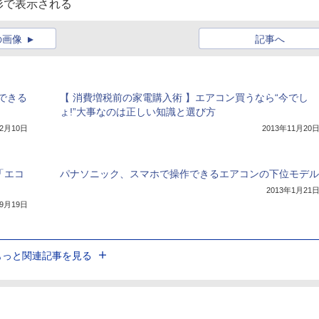
形で表示される
の画像
記事へ
できる
【 消費増税前の家電購入術 】エアコン買うなら“今でし
ょ!”大事なのは正しい知識と選び方
12月10日
2013年11月20
「エコ
パナソニック、スマホで操作できるエアコンの下位モデル
2013年1月21
年9月19日
もっと関連記事を見る