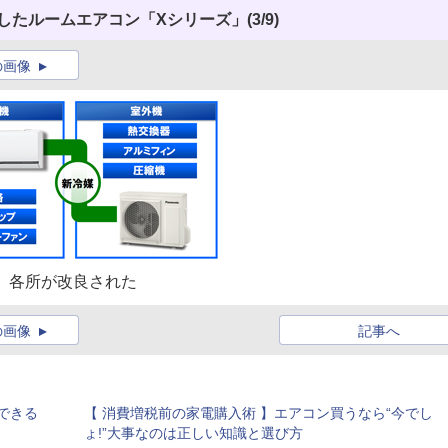
用したルームエアコン「Xシリーズ」
(3/9)
の画像
て、各所が改良された
の画像
記事へ
できる
【 消費増税前の家電購入術 】エアコン買うなら“今でし
ょ!”大事なのは正しい知識と選び方