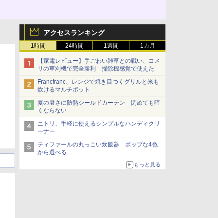
アクセスランキング
1時間
24時間
1週間
1カ月
【家電レビュー】手ごわい雑草との戦い、コメ
リの草刈機で完全勝利 掃除機感覚で使えた
Francfranc、レンジで焼き目つくグリルと米も
炊けるマルチポット
夏の暑さに防熱シールドカーテン 閉めても暗
くならない
ニトリ、手軽に使えるシンプルなハンディクリ
ーナー
ティファールの丸っこい炊飯器 ポップな4色
から選べる
もっと見る