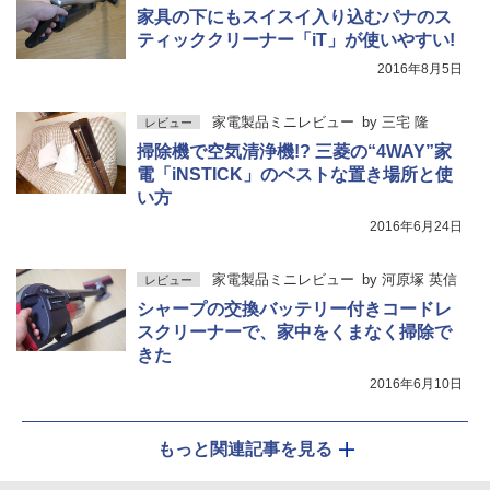
家具の下にもスイスイ入り込むパナのス
ティッククリーナー「iT」が使いやすい!
2016年8月5日
家電製品ミニレビュー
by
三宅 隆
レビュー
掃除機で空気清浄機!? 三菱の“4WAY”家
電「iNSTICK」のベストな置き場所と使
い方
2016年6月24日
家電製品ミニレビュー
by
河原塚 英信
レビュー
シャープの交換バッテリー付きコードレ
スクリーナーで、家中をくまなく掃除で
きた
2016年6月10日
もっと関連記事を見る