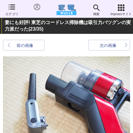
カテゴリ
検索
Impressサイト
妻にも好評! 東芝のコードレス掃除機は吸引力バツグンの実
力派だった
(23/35)
前の画像
次の画像