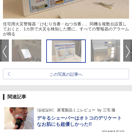
住宅用火災警報器「けむり当番・ねつ当番」。同機を複数台設置し
ておくと、1カ所で火災を検知した際に、すべての警報器のアラーム
が鳴る
この写真の記事へ
関連記事
家電製品ミニレビュー
by
三宅 隆
レビュー
デキるシェーバーはオトコのデリケート
なお肌にも超優しかった!!