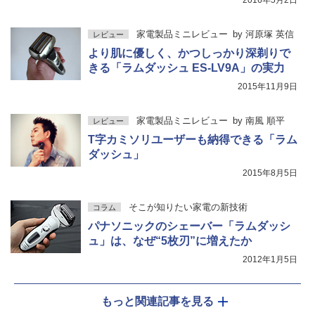
2016年5月2日
家電製品ミニレビュー
by
河原塚 英信
レビュー
より肌に優しく、かつしっかり深剃りで
きる「ラムダッシュ ES-LV9A」の実力
2015年11月9日
家電製品ミニレビュー
by
南風 順平
レビュー
T字カミソリユーザーも納得できる「ラム
ダッシュ」
2015年8月5日
そこが知りたい家電の新技術
コラム
パナソニックのシェーバー「ラムダッシ
ュ」は、なぜ“5枚刃”に増えたか
2012年1月5日
もっと関連記事を見る