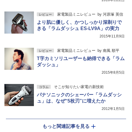
2016年5月2日
家電製品ミニレビュー
by
河原塚 英信
レビュー
より肌に優しく、かつしっかり深剃りで
きる「ラムダッシュ ES-LV9A」の実力
2015年11月9日
家電製品ミニレビュー
by
南風 順平
レビュー
T字カミソリユーザーも納得できる「ラム
ダッシュ」
2015年8月5日
そこが知りたい家電の新技術
コラム
パナソニックのシェーバー「ラムダッシ
ュ」は、なぜ“5枚刃”に増えたか
2012年1月5日
もっと関連記事を見る