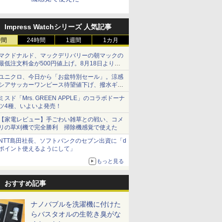
Impress Watchシリーズ 人気記事
時間
24時間
1週間
1カ月
マクドナルド、マックデリバリーの朝マックの
最低注文料金が500円値上げ。8月18日より
1,500円から受付
ユニクロ、今日から「お盆特別セール」。涼感
シアサッカーワンピース待望値下げ、撥水ギア
ショーツは1990円に
ミスド「Mrs. GREEN APPLE」のコラボドーナ
ツ4種、いよいよ発売！
【家電レビュー】手ごわい雑草との戦い、コメ
リの草刈機で完全勝利 掃除機感覚で使えた
NTT島田社長、ソフトバンクのセブン出資に「d
ポイント使えるようにして」
もっと見る
おすすめ記事
ナノバブルを洗濯機に付けた
らバスタオルの生乾き臭がな