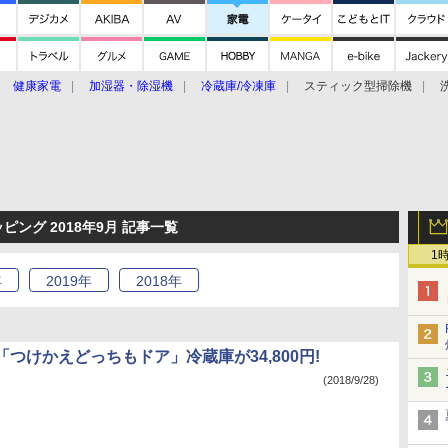
健康家電
加湿器・除湿機
冷蔵庫/冷凍庫
スティック型掃除機
扇風機
オーブン・電子レンジ
スマートハウス
掃除機
家事家電
ke大賞2019】
CES 2020
ョッピング 2018年9月 記事一覧
1
年
2019
年
2018
年
つけかえどっちもドア」冷蔵庫が34,800円!
(2018/9/28)