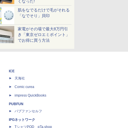
くなった!
肌をなでるだけで毛がそれる
「なでそり」貝印
家電がその場で最大8万円引
き「東京ゼロエミポイント」
でお得に買う方法
ICE
天海社
ス
Comic curea
impress QuickBooks
PUBFUN
パブファンセルフ
IPGネットワーク
TシャツPOD pTa.shop