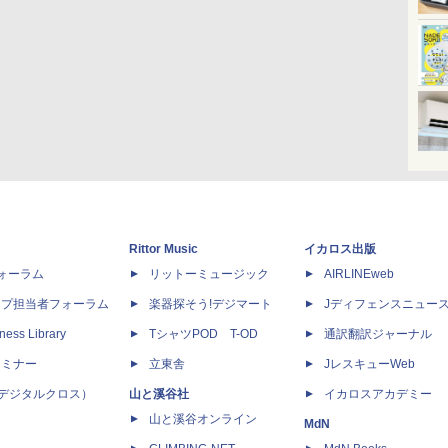
Rittor Music
イカロス出版
dフォーラム
リットーミュージック
AIRLINEweb
ップ担当者フォーラム
楽器探そう!デジマート
Jディフェンスニュー
ness Library
TシャツPOD T-OD
通訳翻訳ジャーナル
セミナー
立東舎
JレスキューWeb
 X（デジタルクロス）
山と溪谷社
イカロスアカデミー
山と溪谷オンライン
MdN