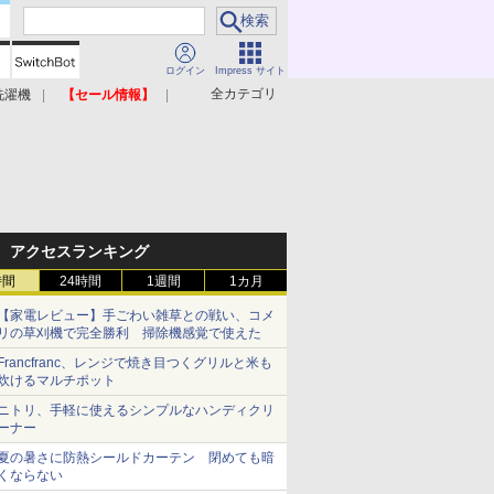
ログイン
Impress サイト
全カテゴリ
洗濯機
【セール情報】
照明器具
美容家電
アクセスランキング
時間
24時間
1週間
1カ月
【家電レビュー】手ごわい雑草との戦い、コメ
リの草刈機で完全勝利 掃除機感覚で使えた
Francfranc、レンジで焼き目つくグリルと米も
炊けるマルチポット
ニトリ、手軽に使えるシンプルなハンディクリ
ーナー
夏の暑さに防熱シールドカーテン 閉めても暗
くならない