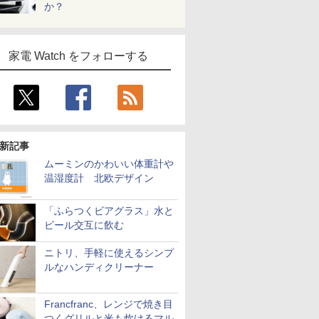
か？
家電 Watch をフォローする
新記事
ムーミンのかわいい体重計や
温湿度計 北欧デザイン
「ふらつくビアグラス」水と
ビール交互に飲む
ニトリ、手軽に使えるシンプ
ルなハンディクリーナー
Francfranc、レンジで焼き目
つくグリルと米も炊けるマル