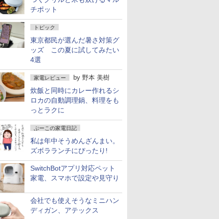
チポット
トピック
東京都民が選んだ暑さ対策グ
ッズ この夏に試してみたい
4選
by
野本 美樹
家電レビュー
炊飯と同時にカレー作れるシ
ロカの自動調理鍋、料理をも
っとラクに
ぷーこの家電日記
私は年中そうめんざんまい。
ズボラランチにぴったり!
SwitchBotアプリ対応ペット
家電、スマホで設定や見守り
会社でも使えそうなミニハン
ディガン、アテックス