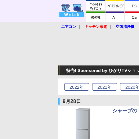
エアコン
キッチン家電
空気清浄機
炊飯器
ロボット掃除機
暖房器具
業界動向
【家電大賞2019】
【e-bi
特売! Sponsored by ひかりTVシ
2022
年
2021
年
2020
9月28日
シャープの「