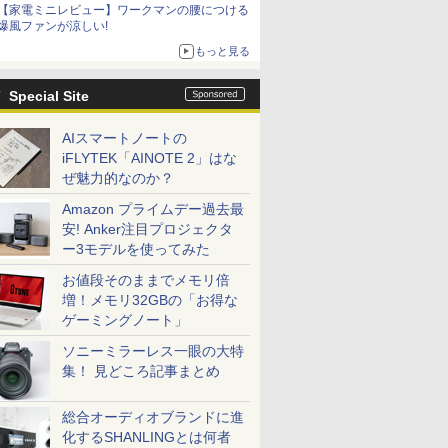
【家電ミニレビュー】ワークマンの腰につける
爆風ファンが涼しい!
もっと見る
Special Site
AIスマートノートの
iFLYTEK「AINOTE 2」はな
ぜ魅力的なのか？
Amazon プライムデー過去最
安! Anker注目プロジェクタ
ー3モデルを使ってみた
お値段そのままでメモリ倍
増！メモリ32GBの「お得な
ゲーミングノート」
ソニーミラーレス一眼の大特
集！ 見どころ記事まとめ
総合オーディオブランドに進
化するSHANLINGとは何者