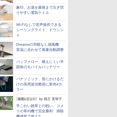
象印、お湯を最後まで注ぎ切
りやすい電気ケトル
Wi-Fiなしで音声操作できる
シーリングライト、ドウシシ
ャ
Dreameの羽根なし扇風機
室温に合わせて風量自動調整
バッファロー、燃えにくい半
固体のモバイルバッテリー
パナソニック、首にかけるだ
けの高周波治療器に新色4カ
ラー
by
徳王 美智子
家電レビュー
手ごわい雑草との戦い、コメ
リの草刈機で完全勝利 掃除
機感覚で使えた