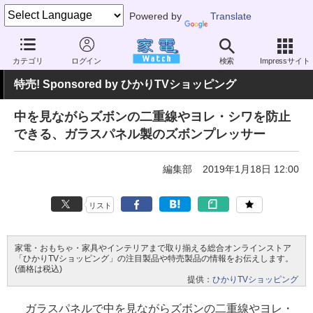
Powered by
Translate
家電 Watch
生活家電
家事家電
アイロン
カテゴリ
ログイン
検索
Impressサイト
特売! Sponsored by ひかりTVショッピング
中を見ながらズボンの二重線やヨレ・シワを防止
できる、ガラスパネル製のズボンプレッサー
編集部
2019年1月18日 12:00
リスト
家電・おもちゃ・家具やインテリアまで取り揃える総合オンラインストア
「ひかりTVショッピング」の注目製品や特売製品の情報をお伝えします。
(価格は税込)
提供：
ひかりTVショッピング
ガラスパネルで中を見ながらズボンの二重線やヨレ・