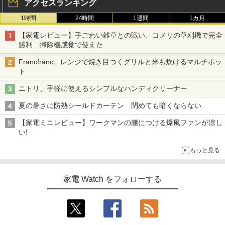
アクセスランキング
1時間
24時間
1週間
1カ月
【家電レビュー】手ごわい雑草との戦い、コメリの草刈機で完全
勝利 掃除機感覚で使えた
Francfranc、レンジで焼き目つくグリルと米も炊けるマルチポッ
ト
ニトリ、手軽に使えるシンプルなハンディクリーナー
夏の暑さに防熱シールドカーテン 閉めても暗くならない
【家電ミニレビュー】ワークマンの腰につける爆風ファンが涼し
い!
もっと見る
家電 Watch をフォローする