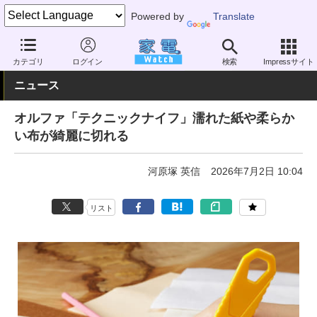
Powered by
Translate
家電 Watch
その他・家電
アウトドア
DIY
カテゴリ
ログイン
検索
Impressサイト
ニュース
オルファ「テクニックナイフ」濡れた紙や柔らか
い布が綺麗に切れる
河原塚 英信
2026年7月2日 10:04
リスト